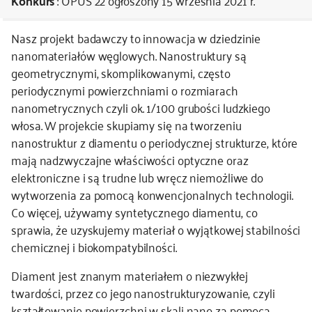
Konkurs
: OPUS 22
ogłoszony 15 września 2021 r.
kontakt
Nasz projekt badawczy to innowacja w dziedzinie
nanomateriałów węglowych. Nanostruktury są
geometrycznymi, skomplikowanymi, często
periodycznymi powierzchniami o rozmiarach
nanometrycznych czyli ok. 1/100 grubości ludzkiego
włosa. W projekcie skupiamy się na tworzeniu
nanostruktur z diamentu o periodycznej strukturze, które
mają nadzwyczajne właściwości optyczne oraz
elektroniczne i są trudne lub wręcz niemożliwe do
wytworzenia za pomocą konwencjonalnych technologii.
Co więcej, używamy syntetycznego diamentu, co
sprawia, że uzyskujemy materiał o wyjątkowej stabilności
chemicznej i biokompatybilności.
Diament jest znanym materiałem o niezwykłej
twardości, przez co jego nanostrukturyzowanie, czyli
kształtowanie powierzchni w skali nano za pomocą