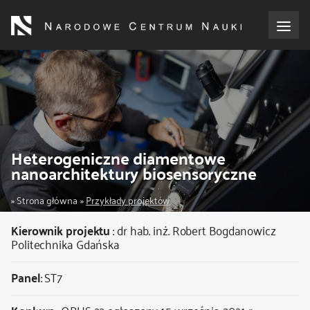
Przejdź
do
treści
o NCN
dla wnioskodawców
dla realizujących projekty
Heterogeniczne diamentowe
nanoarchitektury biosensoryczne
dla ekspertów
Ścieżka
Strona główna
Przykłady projektów
efekty NCN
nawigacyjna
Kierownik projektu
:
dr hab. inż. Robert Bogdanowicz
Politechnika Gdańska
współpraca międzynarodowa
Panel
: ST7
nagroda NCN