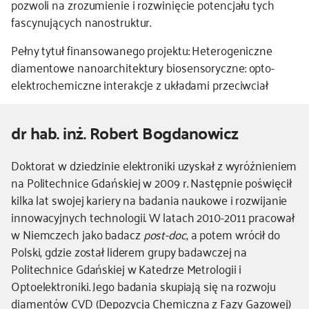
pozwoli na zrozumienie i rozwinięcie potencjału tych
fascynujących nanostruktur.
Pełny tytuł finansowanego projektu: Heterogeniczne
diamentowe nanoarchitektury biosensoryczne: opto-
elektrochemiczne interakcje z układami przeciwciał
dr hab. inż. Robert Bogdanowicz
Kierownik
Doktorat w dziedzinie elektroniki uzyskał z wyróżnieniem
-
na Politechnice Gdańskiej w 2009 r. Następnie poświęcił
dodatkowe
kilka lat swojej kariery na badania naukowe i rozwijanie
informacje
innowacyjnych technologii. W latach 2010-2011 pracował
w Niemczech jako badacz
post-doc
, a potem wrócił do
Polski, gdzie został liderem grupy badawczej na
Politechnice Gdańskiej w Katedrze Metrologii i
Optoelektroniki. Jego badania skupiają się na rozwoju
diamentów CVD (Depozycja Chemiczna z Fazy Gazowej)