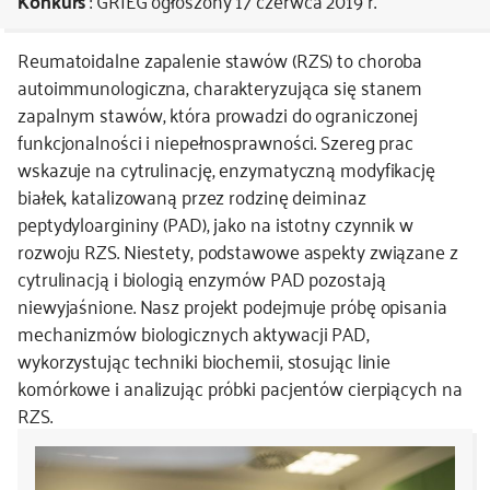
Konkurs
: GRIEG
ogłoszony 17 czerwca 2019 r.
kontakt
Reumatoidalne zapalenie stawów (RZS) to choroba
autoimmunologiczna, charakteryzująca się stanem
zapalnym stawów, która prowadzi do ograniczonej
funkcjonalności i niepełnosprawności. Szereg prac
wskazuje na cytrulinację, enzymatyczną modyfikację
białek, katalizowaną przez rodzinę deiminaz
peptydyloargininy (PAD), jako na istotny czynnik w
rozwoju RZS. Niestety, podstawowe aspekty związane z
cytrulinacją i biologią enzymów PAD pozostają
niewyjaśnione. Nasz projekt podejmuje próbę opisania
mechanizmów biologicznych aktywacji PAD,
wykorzystując techniki biochemii, stosując linie
komórkowe i analizując próbki pacjentów cierpiących na
RZS.