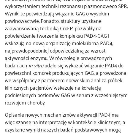
wykorzystaniem techniki rezonansu plazmonowego SPR.
Wyniki te
potwierdzają wiązanie GAG o wysokim
powinowactwie. Ponadto, struktury uzyskane
zaawansowaną techniką CroEM pozwoliły na
potwierdzenie tworzenia kompleksu PAD4-GAG i
wskazują na nową organizację molekularną PAD4,
najprawdopodobniej odpowiedzialną za wzrost
aktywności enzymu. W równolegle prowadzonych
badaniach
in vitro
udało się wykazać wiązanie PAD4 do
powierzchni komórek produkujących GAG, a prowadzona
we współpracy z partnerem norweskim analiza próbek
klinicznych pacjentów wskazuje na korelację
podniesionych poziomów GAG w serum z wcześniejszym
rozwojem choroby.
Opisanie nowych mechanizmów aktywacji PAD4 ma
więc szansę na interpretację w kontekście klinicznym, a
uzyskane wyniki naszych badań podstawowych mogą