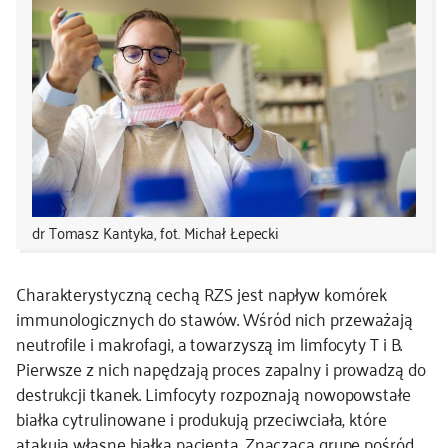
dr Tomasz Kantyka, fot. Michał Łepecki
Charakterystyczną cechą RZS jest napływ komórek
immunologicznych do stawów. Wśród nich przeważają
neutrofile i makrofagi, a towarzyszą im limfocyty T i B.
Pierwsze z nich napędzają proces zapalny i prowadzą do
destrukcji tkanek. Limfocyty rozpoznają nowopowstałe
białka cytrulinowane i produkują przeciwciała, które
atakują własne białka pacjenta. Znaczącą grupę pośród