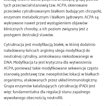
tych przeciwciał stanowią tzw. ACPA, skierowane
przeciwko cytrulinowanym: białkom budującym chrząstki,
enzymom metabolicznym i białkom jądrowym. ACPA są
wykrywane nawet przed wystąpieniem objawów
klinicznych choroby, a ich poziom związany jest z
postępem destrukcji stawów.
Cytrulinacja jest modyfikacją białek, w której dodatnio
naładowany łańcuch argininy ulega modyfikacji do
neutralnej cytruliny, aminokwasu niekodowanego w
DNA. Modyfikacja ta jest krytyczna dla wytworzenia
ACPA, ponieważ takie modyfikowane sekwencje często
stanowią podstawę tzw. neoepitotów; lokacji w białkach
organizmu, atakowanych przez układ immunologiczny.
Grupa enzymów katalizujących cytrulinację (PAD) jest
więc fundamentalna dla regulacji stanu zapalnego
wywołanego obecnością neutrofili.