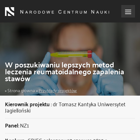
Przejdź
do
treści
o NCN
dla wnioskodawców
W poszukiwaniu lepszych metod
dla realizujących projekty
leczenia reumatoidalnego zapalenia
stawów
dla ekspertów
Ścieżka
Strona główna
Przykłady projektów
efekty NCN
nawigacyjna
Kierownik projektu
:
dr Tomasz Kantyka
Uniwersytet
Jagielloński
współpraca międzynarodowa
Panel
: NZ1
nagroda NCN