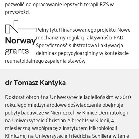
pozwolić na opracowanie lepszych terapii RZS w
przyszłości.
Pełny tytuł finansowanego projektu: Nowe
mechanizmy regulacji aktywności PAD.
Specyficzność substratowa i aktywacja
deiminaz peptydyloargininy w kontekście
reumatoidalnego zapalenia stawów
dr Tomasz Kantyka
Kierownik
Doktorat obronił na Uniwersytecie Jagiellońskim w 2010
-
roku. Jego międzynarodowe doświadczenie obejmuje
dodatkowe
pobyty badawcze w Niemczech w Klinice Dermatologii
informacje
na Uniwersytecie Christian Albrechts w Kilonii, 4-
miesięczną współpracę z Instytutem Mikrobiologii
Klinicznej na Uniwersytecie Friedricha Schillera w Jenie