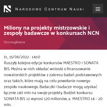
Przejdź
do
treści
o NCN
Miliony na projekty mistrzowskie i
zespoły badawcze w konkursach NCN
dla wnioskodawców
Ścieżka
Strona główna
dla realizujących projekty
nawigacyjna
śr., 15/06/2022 - 14:10
Kod
Ruszyły kolejne edycje konkursów MAESTRO i SONATA
dla ekspertów
CSS
BIS. Można w nich składać wnioski o finansowanie
i
nowatorskich projektów z zakresu badań podstawowych
efekty NCN
JS
oraz takich, które mają na celu powołanie nowego
zespołu naukowego. Badaczki i badacze mogą uzyskać
współpraca międzynarodowa
łącznie 140 mln na swoje projekty. Budżet konkursu
SONATA BIS 12 wynosi 120 milionów, a MAESTRO 14 – 20
nagroda NCN
mln.