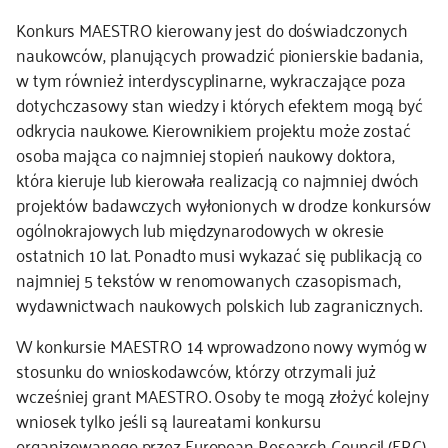
Konkurs MAESTRO kierowany jest do doświadczonych
kontakt
naukowców, planujących prowadzić pionierskie badania,
w tym również interdyscyplinarne, wykraczające poza
dotychczasowy stan wiedzy i których efektem mogą być
odkrycia naukowe. Kierownikiem projektu może zostać
osoba mająca co najmniej stopień naukowy doktora,
która kieruje lub kierowała realizacją co najmniej dwóch
projektów badawczych wyłonionych w drodze konkursów
ogólnokrajowych lub międzynarodowych w okresie
ostatnich 10 lat. Ponadto musi wykazać się publikacją co
najmniej 5 tekstów w renomowanych czasopismach,
wydawnictwach naukowych polskich lub zagranicznych.
W konkursie MAESTRO 14 wprowadzono nowy wymóg w
stosunku do wnioskodawców, którzy otrzymali już
wcześniej grant MAESTRO. Osoby te mogą złożyć kolejny
wniosek tylko jeśli są laureatami konkursu
organizowanego przez European Research Council (ERC)