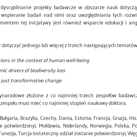
dyscyplinarne projekty badawcze w obszarze nauk dotycząc
wspieranie badań nad nimi oraz uwzględniania tych rozwią
entem tej inicjatywy jest również wsparcie edukacji i an
dotyczyć jednego lub więcej z trzech następujących tematów
tions in the context of human well-being
c drivers of biodiversity loss
r just transformative change
ynarodowe złożone z co najmniej trzech zespołów badawc
o zespołu musi mieć co najmniej stopień naukowy doktora.
ułgaria, Brazylia, Czechy, Dania, Estonia, Francja, Gruzja, His
e potwierdzony), Mołdawia, Niderlandy, Norwegia, Polska, Po
Tunezja, Turcja (ostateczny udział zostanie potwierdzony), Węg