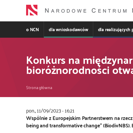
Przejdź
do
treści
o NCN
dla wnioskodawców
dla realizujących 
Konkurs na międzynar
bioróżnorodności otw
Ścieżka
Strona główna
nawigacyjna
pon., 11/09/2023 - 16:21
Kod
Wspólnie z Europejskim Partnerstwem na rzecz
CSS
being and transformative change” (BiodivNBS).
i