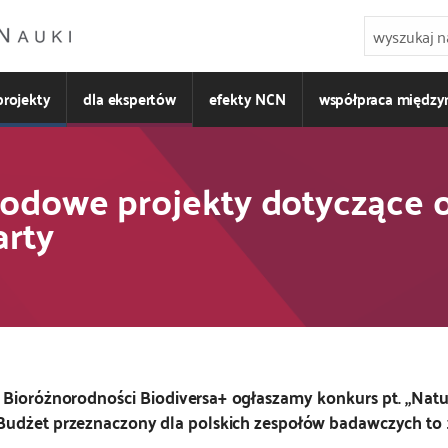
projekty
dla ekspertów
efekty NCN
współpraca międz
odowe projekty dotyczące 
arty
 Bioróżnorodności Biodiversa+ ogłaszamy konkurs pt.
„Natu
Budżet przeznaczony dla polskich zespołów badawczych to 