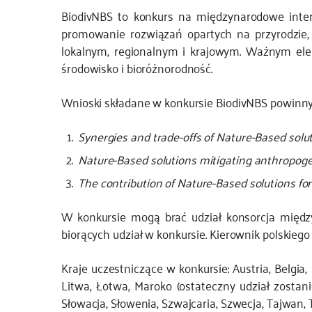
BiodivNBS to konkurs na międzynarodowe inter
JS
promowanie rozwiązań opartych na przyrodzie, 
lokalnym, regionalnym i krajowym. Ważnym elem
środowisko i bioróżnorodność.
Wnioski składane w konkursie BiodivNBS powinny 
Synergies and trade-offs of Nature-Based solu
Nature-Based solutions mitigating anthropogeni
The contribution of Nature-Based solutions fo
W konkursie mogą brać udział konsorcja międz
biorących udział w konkursie. Kierownik polskieg
Kraje uczestniczące w konkursie: Austria, Belgia, B
Litwa, Łotwa, Maroko (ostateczny udział zostani
Słowacja, Słowenia, Szwajcaria, Szwecja, Tajwan, 