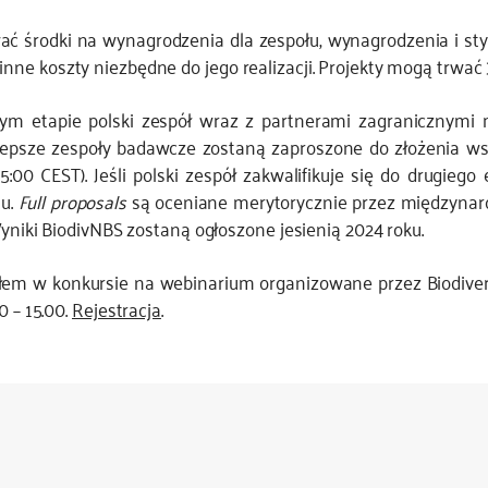
 środki na wynagrodzenia dla zespołu, wynagrodzenia i sty
ne koszty niezbędne do jego realizacji. Projekty mogą trwać 
ym etapie polski zespół wraz z partnerami zagranicznymi
 Najlepsze zespoły badawcze zostaną zaproszone do złożenia 
5:00 CEST). Jeśli polski zespół zakwalifikuje się do drugie
tu.
Full proposals
są oceniane merytorycznie przez międzynar
yniki BiodivNBS zostaną ogłoszone jesienią 2024 roku.
em w konkursie na webinarium organizowane przez Biodiver
0 – 15.00.
Rejestracja
.