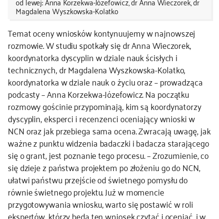
od lewej: Anna Korzekwa-Józefowicz, dr Anna Wieczorek, dr
Magdalena Wyszkowska-Kolatko
Temat oceny wniosków kontynuujemy w najnowszej
rozmowie. W studiu spotkały się dr Anna Wieczorek,
koordynatorka dyscyplin w dziale nauk ścisłych i
technicznych, dr Magdalena Wyszkowska-Kolatko,
koordynatorka w dziale nauk o życiu oraz – prowadząca
podcasty – Anna Korzekwa-Józefowicz. Na początku
rozmowy gościnie przypominają, kim są koordynatorzy
dyscyplin, eksperci i recenzenci oceniający wnioski w
NCN oraz jak przebiega sama ocena. Zwracają uwagę, jak
ważne z punktu widzenia badaczki i badacza starającego
się o grant, jest poznanie tego procesu. – Zrozumienie, co
się dzieje z państwa projektem po złożeniu go do NCN,
ułatwi państwu przejście od świetnego pomysłu do
równie świetnego projektu. Już w momencie
przygotowywania wniosku, warto się postawić w roli
ekspertów, którzy będą ten wniosek czytać i oceniać, i w