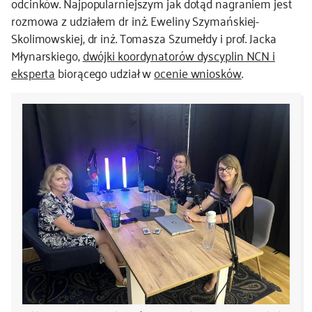
odcinków. Najpopularniejszym jak dotąd nagraniem jest
rozmowa z udziałem dr inż. Eweliny Szymańskiej-
kontakt
Skolimowskiej, dr inż. Tomasza Szumełdy i prof. Jacka
Młynarskiego,
dwójki koordynatorów dyscyplin NCN i
eksperta
biorącego udział w
ocenie wniosków
.