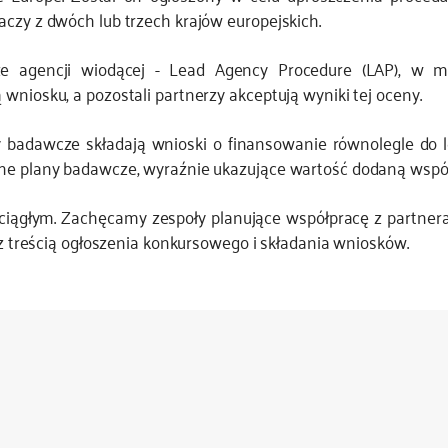
czy z dwóch lub trzech krajów europejskich.
e agencji wiodącej - Lead Agency Procedure (LAP), w myśl
wniosku, a pozostali partnerzy akceptują wyniki tej oceny.
adawcze składają wnioski o finansowanie równolegle do lea
jne plany badawcze, wyraźnie ukazujące wartość dodaną wsp
głym. Zachęcamy zespoły planujące współpracę z partnerami 
 z treścią ogłoszenia konkursowego i składania wniosków.