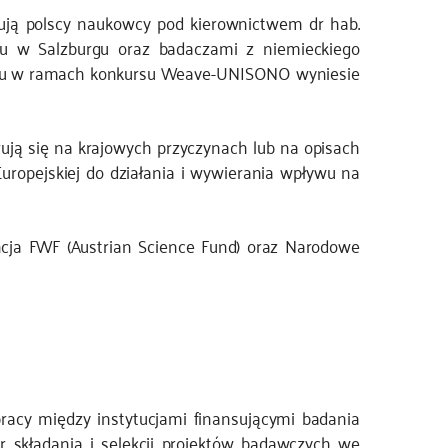
lizują polscy naukowcy pod kierownictwem dr hab.
etu w Salzburgu oraz badaczami z niemieckiego
jektu w ramach konkursu Weave-UNISONO wyniesie
ują się na krajowych przyczynach lub na opisach
uropejskiej do działania i wywierania wpływu na
cja FWF (Austrian Science Fund) oraz Narodowe
acy między instytucjami finansującymi badania
 składania i selekcji projektów badawczych we