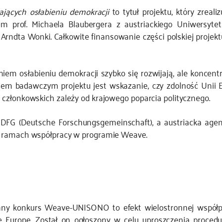
ających osłabieniu demokracji
to tytuł projektu, który zrea
m prof. Michaela Blaubergera z austriackiego Uniwersyt
 Arndta Wonki. Całkowite finansowanie części polskiej pro
em osłabieniu demokracji szybko się rozwijają, ale koncentr
lem badawczym projektu jest
wskazanie,
czy zdolność Unii E
członkowskich zależy od krajowego poparcia politycznego.
DFG (Deutsche Forschungsgemeinschaft), a austriacka agen
w ramach współpracy w programie Weave.
ny konkurs Weave-UNISONO to efekt wielostronnej współpr
Europe. Został on ogłoszony w celu uproszczenia procedur