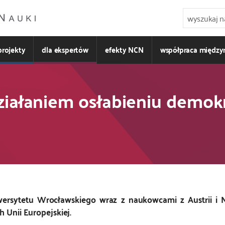
projekty
dla ekspertów
efekty NCN
współpraca międz
ziałaniem osłabieniu demok
wersytetu Wrocławskiego wraz z naukowcami z Austrii i N
 Unii Europejskiej.