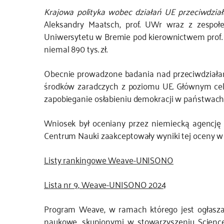
Krajowa polityka wobec działań UE przeciwdział
JS
Aleksandry Maatsch, prof. UWr wraz z zespołe
Uniwersytetu w Bremie pod kierownictwem prof.
niemal 890 tys. zł.
Obecnie prowadzone badania nad przeciwdziałani
środków zaradczych z poziomu UE. Głównym ce
zapobieganie osłabieniu demokracji w państwach 
Wniosek był oceniany przez niemiecką agencję 
Centrum Nauki zaakceptowały wyniki tej oceny 
Listy rankingowe Weave-UNISONO
Lista nr 9, Weave-UNISONO 2024
Program Weave, w ramach którego jest ogłasza
naukowe, skupionymi w stowarzyszeniu Science 