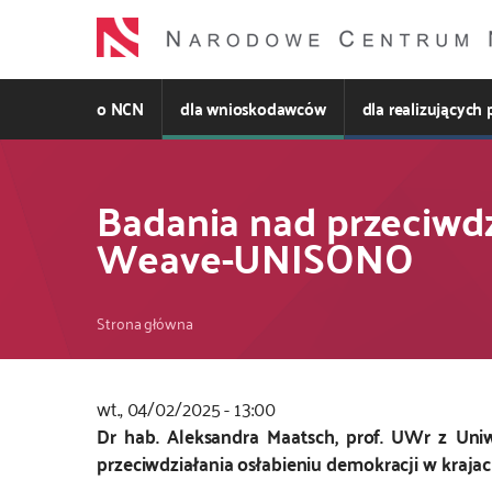
Przejdź
do
treści
o NCN
dla wnioskodawców
dla realizujących 
Badania nad przeciwd
Weave-UNISONO
Ścieżka
Strona główna
nawigacyjna
wt., 04/02/2025 - 13:00
Kod
Dr hab. Aleksandra Maatsch, prof. UWr z Uni
CSS
przeciwdziałania osłabieniu demokracji w krajach
i