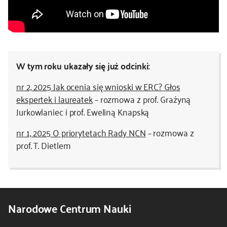
W tym roku ukazały się już odcinki:
nr 2, 2025 Jak ocenia się wnioski w ERC? Głos
ekspertek i laureatek
– rozmowa z prof. Grażyną
Jurkowlaniec i prof. Eweliną Knapską
nr 1, 2025 O priorytetach Rady NCN
– rozmowa z
prof. T. Dietlem
Narodowe Centrum Nauki