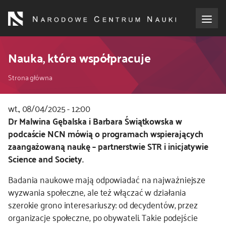
Przejdź
do
treści
o NCN
Nauka, która współpracuje
Ścieżka
dla wnioskodawców
Strona główna
nawigacyjna
dla realizujących projekty
wt., 08/04/2025 - 12:00
Kod
Dr Malwina Gębalska i Barbara Świątkowska w
CSS
podcaście NCN mówią o programach wspierających
dla ekspertów
i
zaangażowaną naukę –
partnerstwie STR i inicjatywie
JS
Science and Society.
efekty NCN
Badania naukowe mają odpowiadać na najważniejsze
współpraca międzynarodowa
wyzwania społeczne, ale też włączać w działania
szerokie grono interesariuszy: od decydentów, przez
organizacje społeczne, po obywateli. Takie podejście
nagroda NCN