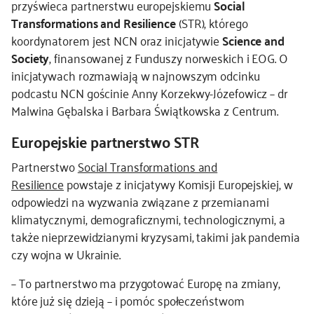
przyświeca partnerstwu europejskiemu
Social
Transformations and Resilience
(STR), którego
kontakt
koordynatorem jest NCN oraz inicjatywie
Science and
Society
, finansowanej z Funduszy norweskich i EOG. O
inicjatywach rozmawiają w najnowszym odcinku
podcastu NCN gościnie Anny Korzekwy-Józefowicz – dr
Malwina Gębalska i Barbara Świątkowska z Centrum.
Europejskie partnerstwo STR
Partnerstwo
Social Transformations and
Resilience
powstaje z inicjatywy Komisji Europejskiej, w
odpowiedzi na wyzwania związane z przemianami
klimatycznymi, demograficznymi, technologicznymi, a
także nieprzewidzianymi kryzysami, takimi jak pandemia
czy wojna w Ukrainie.
– To partnerstwo ma przygotować Europę na zmiany,
które już się dzieją – i pomóc społeczeństwom