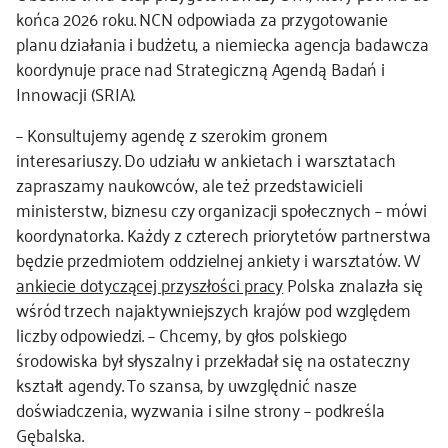
końca 2026 roku. NCN odpowiada za przygotowanie
planu działania i budżetu, a niemiecka agencja badawcza
koordynuje prace nad Strategiczną Agendą Badań i
Innowacji (SRIA).
– Konsultujemy agendę z szerokim gronem
interesariuszy. Do udziału w ankietach i warsztatach
zapraszamy naukowców, ale też przedstawicieli
ministerstw, biznesu czy organizacji społecznych – mówi
koordynatorka. Każdy z czterech priorytetów partnerstwa
będzie przedmiotem oddzielnej ankiety i warsztatów. W
ankiecie dotyczącej przyszłości pracy
Polska znalazła się
wśród trzech najaktywniejszych krajów pod względem
liczby odpowiedzi. – Chcemy, by głos polskiego
środowiska był słyszalny i przekładał się na ostateczny
kształt agendy. To szansa, by uwzględnić nasze
doświadczenia, wyzwania i silne strony – podkreśla
Gębalska.