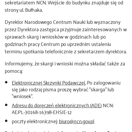
sekretariatem NCN. Wejście do budynku znajduje się od
strony ul. Bułhaka.
kontakt
Dyrektor Narodowego Centrum Nauki lub wyznaczony
przez Dyrektora zastępca przyjmuje zainteresowanych w
sprawach skarg i wniosków w godzinach lub po
godzinach pracy Centrum po uprzednim ustaleniu
terminu spotkania telefonicznie z sekretarzem dyrektora.
Informujemy, że skargi i wnioski można składać także za
pomocą:
Elektronicznej Skrzynki Podawczej.
Po zalogowaniu
się jako rodzaj pisma proszę wybrać "skarga" lub
"wniosek".
Adresu do doręczeń elektronicznych (ADE)
NCN:
AE:PL-30168-16398-EHSIE-12
poczty elektronicznej:
biuro@ncn.gov.pl