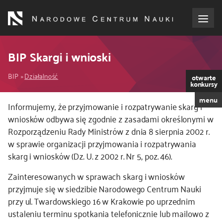
Przejdź
do
treści
o NCN
BIP Skargi i wnioski
Ścieżka
dla wnioskodawców
BIP
Działalność
otwarte
konkursy
nawigacyjna
menu
dla realizujących projekty
Kod
Informujemy, że przyjmowanie i rozpatrywanie skarg i
CSS
wniosków odbywa się zgodnie z zasadami określonymi w
i
Rozporządzeniu Rady Ministrów z dnia 8 sierpnia 2002 r.
dla ekspertów
JS
w sprawie organizacji przyjmowania i rozpatrywania
skarg i wniosków (Dz. U. z 2002 r. Nr 5, poz. 46).
efekty NCN
Zainteresowanych w sprawach skarg i wniosków
współpraca międzynarodowa
przyjmuje się w siedzibie Narodowego Centrum Nauki
przy ul. Twardowskiego 16 w Krakowie po uprzednim
ustaleniu terminu spotkania telefonicznie lub mailowo z
nagroda NCN