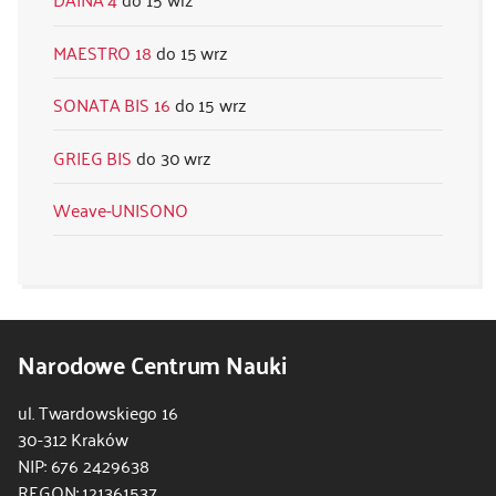
MAESTRO 18
15 wrz
SONATA BIS 16
15 wrz
GRIEG BIS
30 wrz
Weave-UNISONO
Narodowe Centrum Nauki
ul. Twardowskiego 16
30-312 Kraków
NIP: 676 2429638
REGON: 121361537