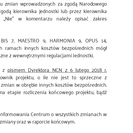
adku zmian wprowadzonych za zgodą Narodowego
odą kierownika jednostki lub przez kierownika
i „Nie” w komentarzu należy opisać zakres
 BIS 7, MAESTRO 9, HARMONIA 9, OPUS 14,
h ramach innych kosztów bezpośrednich mógł
eczne z wewnętrznymi regulacjami Jednostki.
e z
pismem Dyrektora NCN z 6 lutego 2018 r.
rownik projektu, o ile nie jest to sprzeczne z
 zmian w obrębie innych kosztów bezpośrednich.
a etapie rozliczenia końcowego projektu, bądź
poinformowania Centrum o wszystkich zmianach w
 zmiany oraz w raporcie końcowym.