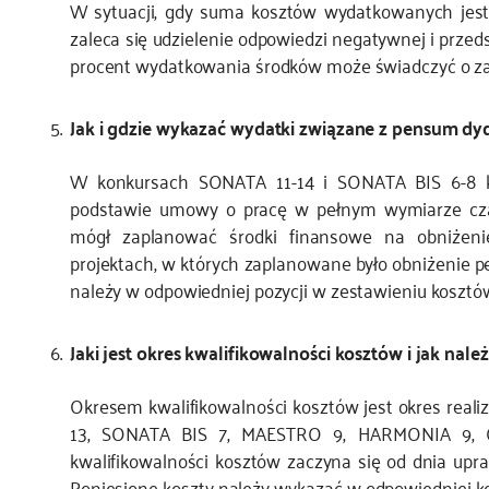
W sytuacji, gdy suma kosztów wydatkowanych jes
zaleca się udzielenie odpowiedzi negatywnej i przed
procent wydatkowania środków może świadczyć o zaist
Jak i gdzie wykazać wydatki związane z pensum d
W konkursach SONATA 11-14 i SONATA BIS 6-8 ki
podstawie umowy o pracę w pełnym wymiarze cza
mógł zaplanować środki finansowe na obniże
projektach, w których zaplanowane było obniżenie 
należy w odpowiedniej pozycji w zestawieniu kosztó
Jaki jest okres kwalifikowalności kosztów i jak nal
Okresem kwalifikowalności kosztów jest okres real
13, SONATA BIS 7, MAESTRO 9, HARMONIA 9, 
kwalifikowalności kosztów zaczyna się od dnia upr
Poniesione koszty należy wykazać w odpowiedniej ko