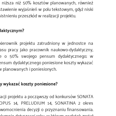
t niższa niż 50% kosztów planowanych, również
stawienie wyjaśnień w polu tekstowym, gdyż niski
nieniu przeszkód w realizacji projektu.
ydaktycznym?
erownik projektu zatrudniony w jednostce na
su pracy jako pracownik naukowo-dydaktyczny,
nie o 50% swojego pensum dydaktycznego; w
pensum dydaktycznego poniesione koszty wykazać
w planowanych i poniesionych.
eży wykazać koszty poniesione?
izacji projektu a począwszy od konkursów SONATA
OPUS 14, PRELUDIUM 14, SONATINA 2 okres
awomocnienia decyzji o przyznaniu finansowania.
lumnie dotyczącej roku, w którym wydatek został