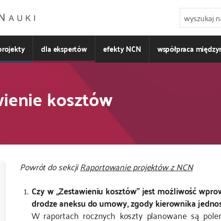
projekty
dla ekspertów
efekty NCN
współpraca międz
wienie kosztów
Powrót do sekcji
Raportowanie projektów z NCN
Czy w „Zestawieniu kosztów” jest możliwość wpr
drodze aneksu do umowy, zgody kierownika jednos
W raportach rocznych koszty planowane są pole