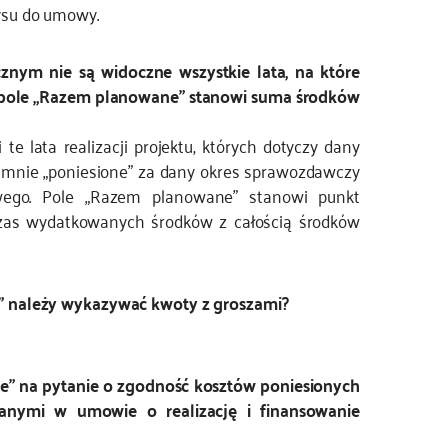
ysu do umowy.
znym nie są widoczne wszystkie lata, na które
o pole „Razem planowane” stanowi suma środków
e lata realizacji projektu, których dotyczy dany
mnie „poniesione” za dany okres sprawozdawczy
wego. Pole „Razem planowane” stanowi punkt
czas wydatkowanych środków z całością środków
u” należy wykazywać kwoty z groszami?
ie” na pytanie o zgodność kosztów poniesionych
owanymi w umowie o realizację i finansowanie