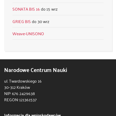
SONATA BIS 16
15 wrz
GRIEG BIS
30 wrz
Weave-UNISONO
Narodowe Centrum Nauki
ul. Twardowskiego 16
30-312 Kraków
NIP: 676 2429638
REGON: 121361537
Informacja dla wnioskodawców