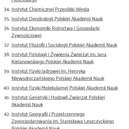
Instytut Chemicznej Przeróbki Węgla
Instytut Dendrologii Polskiej Akademii Nauk
Instytut Ekonomiki Rolnictwa i Gospodarki
Żywnościowej
Instytut Filozofii i Socjologii Polskiej Akademii Nauk
Instytut Fizjologii i Żywienia Zwierząt im. Jana
Kielanowskiego Polskiej Akademii Nauk
Instytut Fizyki Jądrowej im. Henryka
Niewodniczańskiego Polskiej Akademii Nauk
Instytut Fizyki Molekularnej Polskiej Akademii Nauk
Instytut Genetyki i Hodowli Zwierząt Polskiej
Akademii Nauk
Instytut Geografii i Przestrzennego
Zagospodarowania im. Stanisława Leszczyckiego
Polskiej Akademii Nauk