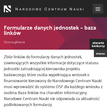
Przejdź
do
treści
o NCN
Formularze danych jednostek – baza
linków
dla wnioskodawców
Ścieżka
Strona główna
otwarte
konkursy
dla realizujących projekty
nawigacyjna
menu
Zbiór linków do formularzy danych jednostek,
zawierających wszystkie informacje dotyczące statusu
dla ekspertów
jednostki zatrudniającej kierownika projektu
badawczego, które osoba wypełniająca wniosek o
efekty NCN
finansowanie kierowany do Narodowego Centrum Nauki
musi wprowadzić do systemu OSF dla każdego wniosku z
współpraca międzynarodowa
osobna. Baza linków ma charakter informacyjny.
Narodowe Centrum Nauki nie odpowiada za aktualność
nagroda NCN
podlinkowanych formularzy.