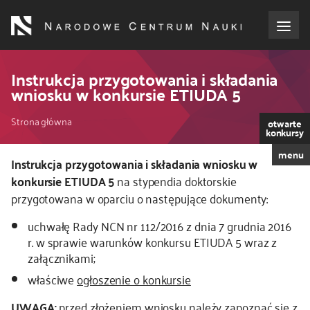
Przejdź
do
treści
o NCN
Instrukcja przygotowania i składania
wniosku w konkursie ETIUDA 5
dla wnioskodawców
Ścieżka
Strona główna
otwarte
konkursy
dla realizujących projekty
nawigacyjna
menu
Instrukcja przygotowania i składania wniosku w
konkursie ETIUDA 5
na stypendia doktorskie
dla ekspertów
przygotowana w oparciu o następujące dokumenty:
efekty NCN
uchwałę Rady NCN nr 112/2016 z dnia 7 grudnia 2016
r. w sprawie warunków konkursu ETIUDA 5 wraz z
załącznikami;
współpraca międzynarodowa
właściwe
ogłoszenie o konkursie
nagroda NCN
UWAGA:
przed złożeniem wniosku należy zapoznać się z