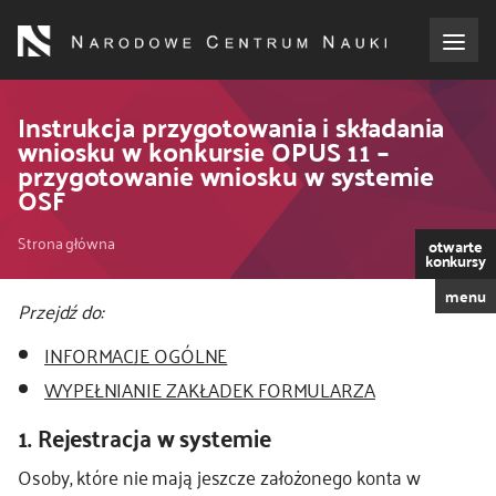
Przejdź
do
treści
o NCN
Instrukcja przygotowania i składania
wniosku w konkursie OPUS 11 –
przygotowanie wniosku w systemie
dla wnioskodawców
OSF
dla realizujących projekty
Ścieżka
Strona główna
otwarte
konkursy
nawigacyjna
dla ekspertów
menu
Przejdź do:
INFORMACJE OGÓLNE
efekty NCN
WYPEŁNIANIE ZAKŁADEK FORMULARZA
współpraca międzynarodowa
1. Rejestracja w systemie
Osoby, które nie mają jeszcze założonego konta w
nagroda NCN