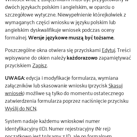
dwóch językach: polskim i angielskim, w oparciu o
szczegółowe wytyczne. Niewypełnienie którejkolwiek z
wymaganych części wniosku w języku polskim lub
angielskim dyskwalifikuje wniosek podczas oceny
formalnej.
Wersje językowe muszą być tożsame.
Poszczególne okna otwiera się przyciskami
Edytuj
. Treści
wpisywane do okien należy
każdorazowo
zapamiętywać
przyciskiem
Zapisz
.
UWAGA:
edycja i modyfikacje formularza, wymiana
załączników lub skasowanie wniosku (przycisk
Skasuj
wniosek
) możliwe są tylko do momentu ostatecznego
zatwierdzenia formularza poprzez naciśnięcie przycisku
Wyślij do NCN
.
System nadaje każdemu wnioskowi numer
identyfikacyjny (ID). Numer rejestracyjny (Nr rej.)
początkowo jest tożsamy z ID, ale po formalnym