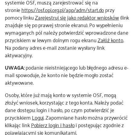
systemie OSF, muszą zarejestrować się na
stronie
https://osf.opi.org.pl/app/adm/start.do
przy
kontakt
pomocy linku
Zarejestruj się jako redaktor wniosków
(link
znajduje się po prawej stronie ekranu). Po wypełnieniu
wymaganych pól należy potwierdzić wprowadzone dane
przyciskiem w lewym dolnym rogu ekranu
Załóż konto
.
Na podany adres e-mail zostanie wysłany link
aktywacyjny.
UWAGA:
podanie nieistniejącego lub błędnego adresu e-
mail spowoduje, że konto nie będzie mogło zostać
aktywowane.
Osoby, które już mają konto w systemie OSF, mogą
złożyć wniosek, korzystając z tego konta. Należy podać
dane dostępu: login i hasło, po czym potwierdzić je
przyciskiem
Loguj
. Zapomniane hasło można przywrócić
klikając link
Pobierz login i hasło
i postępując zgodnie z
pojawiającymi się komunikatami.