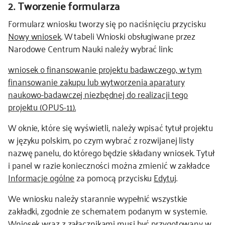
2. Tworzenie formularza
Formularz wniosku tworzy się po naciśnięciu przycisku
Nowy wniosek
. W tabeli Wnioski obsługiwane przez
Narodowe Centrum Nauki należy wybrać link:
wniosek o finansowanie projektu badawczego, w tym
finansowanie zakupu lub wytworzenia aparatury
naukowo-badawczej niezbędnej do realizacji tego
projektu (OPUS-11).
W oknie, które się wyświetli, należy wpisać tytuł projektu
w języku polskim, po czym wybrać z rozwijanej listy
nazwę panelu, do którego będzie składany wniosek. Tytuł
i panel w razie konieczności można zmienić w zakładce
Informacje ogólne
za pomocą przycisku
Edytuj
.
We wniosku należy starannie wypełnić wszystkie
zakładki, zgodnie ze schematem podanym w systemie.
Wniosek wraz z załącznikami musi być przygotowany w