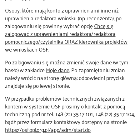
Osoby, które mają konto z uprawnieniami inne niż
uprawnienia redaktora wniosku (np. recenzenta), po
zalogowaniu się powinny wybrać opcję
Chcę się
zalogować z uprawnieniami redaktora/redaktora
pomocniczego/czytelnika ORAZ kierownika projektów
we wnioskach OSF
.
Po zalogowaniu się można zmienić swoje dane (w tym
hasło) w zakładce
Moje dane
. Po zapamiętaniu zmian
należy wrócić na stronę główną: odpowiedni przycisk
znajduje się po lewej stronie.
W przypadku problemów technicznych związanych z
kontem w systemie OSF prosimy o kontakt z pomocą
techniczną pod nr tel. +48 (22) 35 17 101, +48 (22) 35 17 104,
bądź przez formularz kontaktowy dostępny na stronie
https://osf.opi.org.pl/app/adm/start.do
.