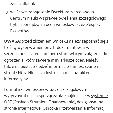
załącznikami;
kontakt
właściwe zarządzenie Dyrektora Narodowego
Centrum Nauki w sprawie określenia
szczegółowego
trybu sporządzania ocen wniosków przez Zespoły
Ekspertów
.
UWAGA:
przed złożeniem wniosku należy zapoznać się z
treścią wyżej wymienionych dokumentów, a w
szczególności z regulaminem stanowiącym załącznik do
ogłoszenia, który zawiera m.in. arkusze ocen. Należy
także na bieżąco śledzić informacje zamieszczane na
stronie NCN. Niniejsza instrukcja ma charakter
informacyjny.
Formularze wniosków wraz ze szczegółowymi
wytycznymi do ich sporządzania znajdują się w
systemie
OSF
(Obsługa Strumieni Finansowania), dostępnym na
stronie internetowej Ośrodka Przetwarzania Informacji