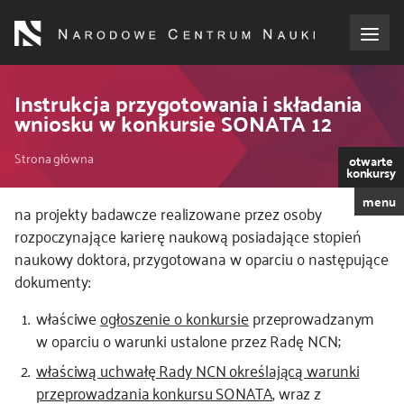
Przejdź
do
treści
o NCN
Instrukcja przygotowania i składania
wniosku w konkursie SONATA 12
dla wnioskodawców
Ścieżka
Strona główna
otwarte
konkursy
dla realizujących projekty
nawigacyjna
menu
na projekty badawcze realizowane przez osoby
rozpoczynające karierę naukową posiadające stopień
dla ekspertów
naukowy doktora, przygotowana w oparciu o następujące
dokumenty:
efekty NCN
właściwe
ogłoszenie o konkursie
przeprowadzanym
współpraca międzynarodowa
w oparciu o warunki ustalone przez Radę NCN;
właściwą uchwałę Rady NCN określającą warunki
nagroda NCN
przeprowadzania konkursu SONATA
, wraz z