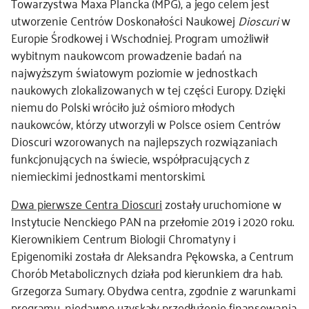
Towarzystwa Maxa Plancka (MPG), a jego celem jest
utworzenie Centrów Doskonałości Naukowej
Dioscuri
w
kontakt
Europie Środkowej i Wschodniej. Program umożliwił
wybitnym naukowcom prowadzenie badań na
najwyższym światowym poziomie w jednostkach
naukowych zlokalizowanych w tej części Europy. Dzięki
niemu do Polski wróciło już ośmioro młodych
naukowców, którzy utworzyli w Polsce osiem Centrów
Dioscuri wzorowanych na najlepszych rozwiązaniach
funkcjonujących na świecie, współpracujących z
niemieckimi jednostkami mentorskimi.
Dwa pierwsze Centra Dioscuri
zostały uruchomione w
Instytucie Nenckiego PAN na przełomie 2019 i 2020 roku.
Kierownikiem Centrum Biologii Chromatyny i
Epigenomiki została dr Aleksandra Pękowska, a Centrum
Chorób Metabolicznych działa pod kierunkiem dra hab.
Grzegorza Sumary. Obydwa centra, zgodnie z warunkami
programu, niedawno uzyskały przedłużenie finansowania