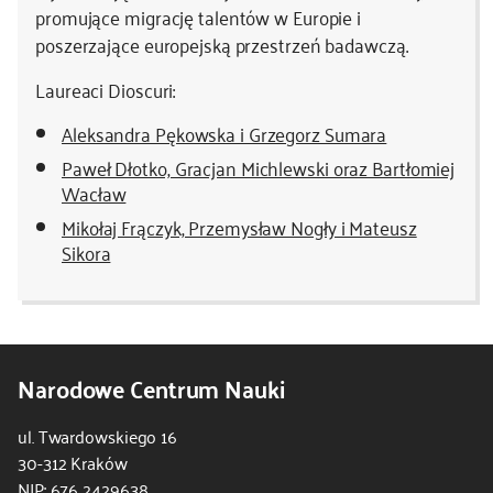
promujące migrację talentów w Europie i
poszerzające europejską przestrzeń badawczą.
Laureaci Dioscuri:
Aleksandra Pękowska i Grzegorz Sumara
Paweł Dłotko, Gracjan Michlewski oraz Bartłomiej
Wacław
Mikołaj Frączyk, Przemysław Nogły i Mateusz
Sikora
Narodowe Centrum Nauki
ul. Twardowskiego 16
30-312 Kraków
NIP: 676 2429638