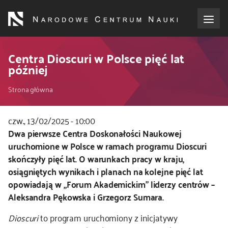
Przejdź
do
treści
o NCN
Centra Dioscuri w Polsce pięć lat
później
dla wnioskodawców
Ścieżka
Strona główna
dla realizujących projekty
nawigacyjna
czw., 13/02/2025 - 10:00
Kod
Dwa pierwsze Centra Doskonałości Naukowej
dla ekspertów
CSS
uruchomione w Polsce w ramach programu Dioscuri
i
skończyły pięć lat. O warunkach pracy w kraju,
efekty NCN
JS
osiągniętych wynikach i planach na kolejne pięć lat
opowiadają w „Forum Akademickim” liderzy centrów –
współpraca międzynarodowa
Aleksandra Pękowska i Grzegorz Sumara.
Dioscuri
to program uruchomiony z inicjatywy
nagroda NCN