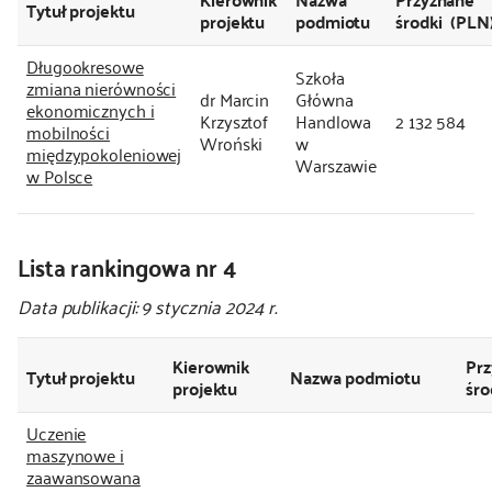
Tytuł projektu
projektu
podmiotu
środki (PLN
Długookresowe
Szkoła
zmiana nierówności
dr Marcin
Główna
ekonomicznych i
Krzysztof
Handlowa
2 132 584
mobilności
Wroński
w
międzypokoleniowej
Warszawie
w Polsce
Lista rankingowa nr 4
Data publikacji: 9 stycznia 2024 r.
Kierownik
Pr
Tytuł projektu
Nazwa podmiotu
projektu
śro
Uczenie
maszynowe i
zaawansowana