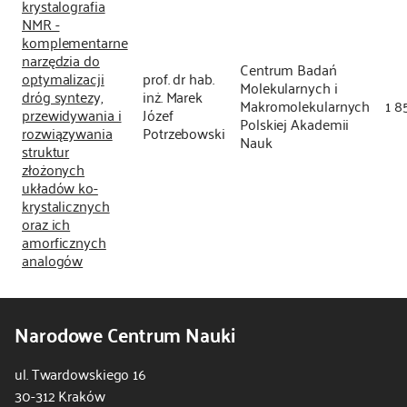
krystalografia
NMR -
komplementarne
narzędzia do
Centrum Badań
optymalizacji
prof. dr hab.
Molekularnych i
dróg syntezy,
inż. Marek
Makromolekularnych
1 8
przewidywania i
Józef
Polskiej Akademii
rozwiązywania
Potrzebowski
Nauk
struktur
złożonych
układów ko-
krystalicznych
oraz ich
amorficznych
analogów
Narodowe Centrum Nauki
ul. Twardowskiego 16
30-312 Kraków