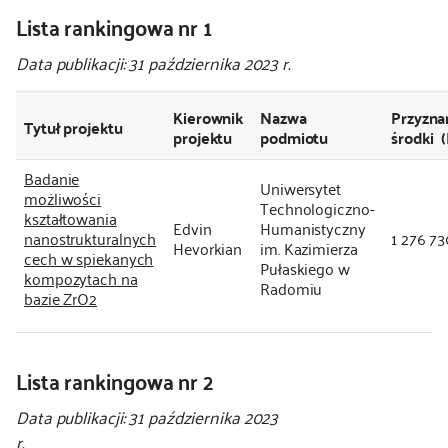
Lista rankingowa nr 1
kontakt
Data publikacji: 31 października 2023 r.
Kierownik
Nazwa
Przyzna
Tytuł projektu
projektu
podmiotu
środki 
Badanie
Uniwersytet
możliwości
Technologiczno-
kształtowania
Edvin
Humanistyczny
nanostrukturalnych
1 276 73
Hevorkian
im. Kazimierza
cech w spiekanych
Pułaskiego w
kompozytach na
Radomiu
bazie ZrO2
Lista rankingowa nr 2
Data publikacji: 31 października 2023
r.