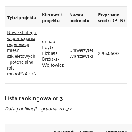
Kierownik
Nazwa
Przyznane
Tytuł projektu
projektu
podmiotu
środki (PLN)
Nowe strategie
wspomagania
dr hab.
regeneracji
Edyta
mięśni
Uniwersytet
Elżbieta
2 964 600
szkieletowych
Warszawski
Brzóska-
- potencjalna
Wójtowicz
rola
mikroRNA-126
Lista rankingowa nr 3
Data publikacji: 1 grudnia 2023 r.
Kierownik
Nazwa
Przyznane