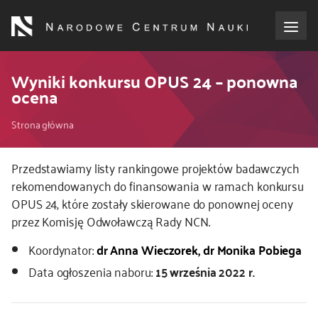
Przejdź
do
treści
o NCN
Wyniki konkursu OPUS 24 – ponowna
ocena
dla wnioskodawców
Ścieżka
Strona główna
dla realizujących projekty
nawigacyjna
Kod
Przedstawiamy listy rankingowe projektów badawczych
CSS
rekomendowanych do finansowania w ramach konkursu
dla ekspertów
i
OPUS 24, które zostały skierowane do ponownej oceny
JS
przez Komisję Odwoławczą Rady NCN.
efekty NCN
Koordynator:
dr Anna Wieczorek, dr Monika Pobiega
współpraca międzynarodowa
Data ogłoszenia naboru:
15 września 2022 r.
nagroda NCN