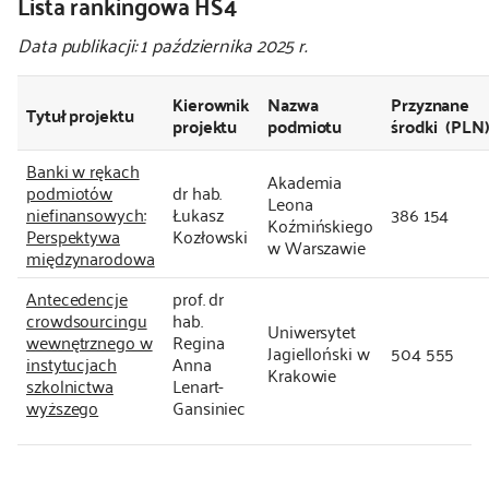
Lista rankingowa HS4
kontakt
Data publikacji: 1 października 2025 r.
Kierownik
Nazwa
Przyznane
Tytuł projektu
projektu
podmiotu
środki (PLN
Banki w rękach
Akademia
podmiotów
dr hab.
Leona
niefinansowych:
Łukasz
386 154
Koźmińskiego
Perspektywa
Kozłowski
w Warszawie
międzynarodowa
Antecedencje
prof. dr
crowdsourcingu
hab.
Uniwersytet
wewnętrznego w
Regina
Jagielloński w
504 555
instytucjach
Anna
Krakowie
szkolnictwa
Lenart-
wyższego
Gansiniec