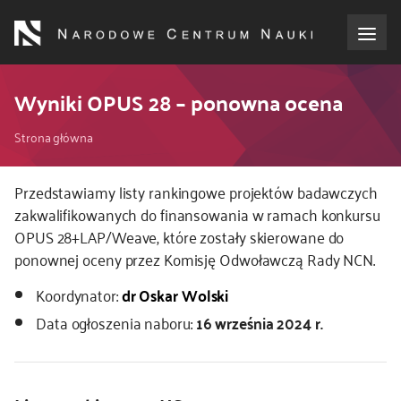
Przejdź
do
treści
o NCN
Wyniki OPUS 28 – ponowna ocena
Ścieżka
dla wnioskodawców
Strona główna
nawigacyjna
dla realizujących projekty
Kod
Przedstawiamy listy rankingowe projektów badawczych
CSS
zakwalifikowanych do finansowania w ramach konkursu
i
OPUS 28+LAP/Weave, które zostały skierowane do
dla ekspertów
JS
ponownej oceny przez Komisję Odwoławczą Rady NCN.
efekty NCN
Koordynator:
dr Oskar Wolski
Data ogłoszenia naboru:
16 września 2024 r.
współpraca międzynarodowa
nagroda NCN