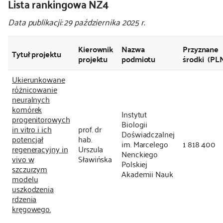
Lista rankingowa NZ4
Data publikacji: 29 października 2025 r.
Kierownik
Nazwa
Przyznane
Tytuł projektu
projektu
podmiotu
środki (PL
Ukierunkowane
różnicowanie
neuralnych
komórek
Instytut
progenitorowych
Biologii
in vitro i ich
prof. dr
Doświadczalnej
potencjał
hab.
im. Marcelego
1 818 400
regeneracyjny in
Urszula
Nenckiego
vivo w
Sławińska
Polskiej
szczurzym
Akademii Nauk
modelu
uszkodzenia
rdzenia
kręgowego.