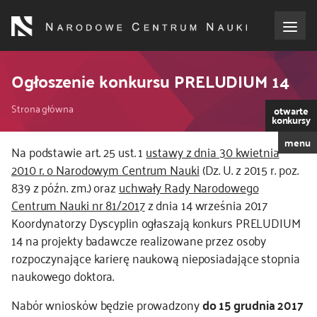
Przejdź
do
treści
o NCN
Ogłoszenie konkursu PRELUDIUM 14
Ścieżka
dla wnioskodawców
Strona główna
otwarte
konkursy
nawigacyjna
menu
dla realizujących projekty
Na podstawie art. 25 ust. 1
ustawy z dnia 30 kwietnia
2010 r. o Narodowym Centrum Nauki
(Dz. U. z 2015 r. poz.
839 z późn. zm.) oraz
uchwały Rady Narodowego
dla ekspertów
Centrum Nauki nr 81/2017
z dnia 14 września 2017
Koordynatorzy Dyscyplin ogłaszają konkurs PRELUDIUM
efekty NCN
14 na projekty badawcze realizowane przez osoby
rozpoczynające karierę naukową nieposiadające stopnia
współpraca międzynarodowa
naukowego doktora.
Nabór wniosków będzie prowadzony
do 15 grudnia 2017
nagroda NCN