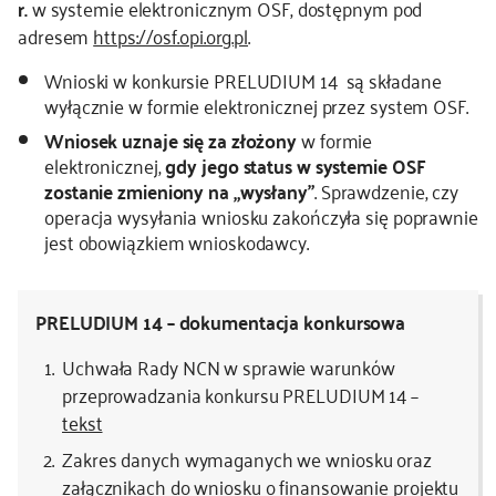
r.
w systemie elektronicznym OSF, dostępnym pod
adresem
https://osf.opi.org.pl
.
kontakt
Wnioski w konkursie PRELUDIUM 14 są składane
wyłącznie w formie elektronicznej przez system OSF.
Wniosek uznaje się za złożony
w formie
elektronicznej,
gdy jego status w systemie OSF
zostanie zmieniony na „wysłany”
. Sprawdzenie, czy
operacja wysyłania wniosku zakończyła się poprawnie
jest obowiązkiem wnioskodawcy.
PRELUDIUM 14 – dokumentacja konkursowa
Uchwała Rady NCN w sprawie warunków
przeprowadzania konkursu PRELUDIUM 14 –
tekst
Zakres danych wymaganych we wniosku oraz
załącznikach do wniosku o finansowanie projektu