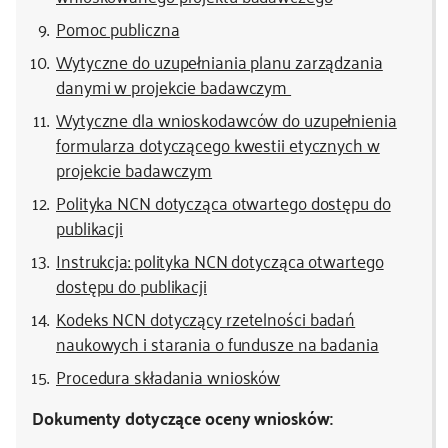
Pomoc publiczna
Wytyczne do uzupełniania planu zarządzania
danymi w projekcie badawczym
Wytyczne dla wnioskodawców do uzupełnienia
formularza dotyczącego kwestii etycznych w
projekcie badawczym
Polityka NCN dotycząca otwartego dostępu do
publikacji
Instrukcja: polityka NCN dotycząca otwartego
dostępu do publikacji
Kodeks NCN dotyczący rzetelności badań
naukowych i starania o fundusze na badania
Procedura składania wniosków
Dokumenty dotyczące oceny wniosków: