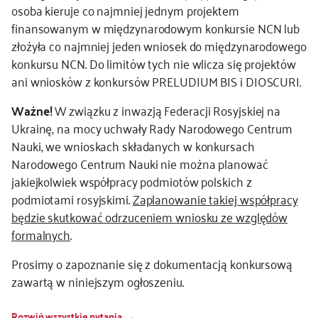
osoba kieruje co najmniej jednym projektem
finansowanym w międzynarodowym konkursie NCN lub
złożyła co najmniej jeden wniosek do międzynarodowego
konkursu NCN. Do limitów tych nie wlicza się projektów
ani wniosków z konkursów PRELUDIUM BIS i DIOSCURI.
Ważne!
W związku z inwazją Federacji Rosyjskiej na
Ukrainę, na mocy uchwały Rady Narodowego Centrum
Nauki, we wnioskach składanych w konkursach
Narodowego Centrum Nauki nie można planować
jakiejkolwiek współpracy podmiotów polskich z
podmiotami rosyjskimi.
Zaplanowanie takiej współpracy
będzie skutkować odrzuceniem wniosku ze względów
formalnych
.
Prosimy o zapoznanie się z dokumentacją konkursową
zawartą w niniejszym ogłoszeniu.
Rozwiń wszystkie pytania