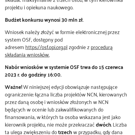
projektu i opiekuna naukowego.
kontakt
Budżet konkursu wynosi 30 mln zł.
Wniosek należy złożyć w formie elektronicznej przez
system OSF, dostępny pod
adresem
https://osf.opi.org.pl
zgodnie z
procedurą
składania wniosków
.
Nabór wniosków w systemie OSF trwa do 15 czerwca
2023 r. do godziny 16:00.
Ważne
!
W niniejszej edycji obowiązuje następujące
ograniczenie: łączna liczba projektów NCN, kierowanych
przez daną osobę i wniosków złożonych w NCN
będących w ocenie lub zakwalifikowanych do
finansowania, w których ta osoba wskazana jest jako
kierownik projektu, nie może przekraczać
dwóch
. Liczba
ta ulega zwiększeniu do
trzech
w przypadku, gdy dana