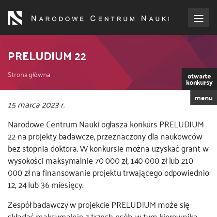
Przejdź
do
treści
o NCN
PRELUDIUM 22
Ścieżka
dla wnioskodawców
Strona główna
otwarte
konkursy
nawigacyjna
menu
dla realizujących projekty
Kod
15 marca 2023 r.
CSS
Narodowe Centrum Nauki ogłasza konkurs PRELUDIUM
i
dla ekspertów
22 na projekty badawcze, przeznaczony dla naukowców
JS
bez stopnia doktora. W konkursie można uzyskać grant w
efekty NCN
wysokości maksymalnie 70 000 zł, 140 000 zł lub 210
000 zł na finansowanie projektu trwającego odpowiednio
współpraca międzynarodowa
12, 24 lub 36 miesięcy.
Zespół badawczy w projekcie PRELUDIUM może się
nagroda NCN
składać maksymalnie z trzech osób, w tym kierownika