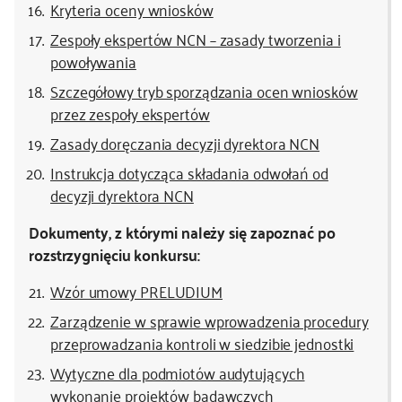
Kryteria oceny wniosków
Zespoły ekspertów NCN – zasady tworzenia i
powoływania
Szczegółowy tryb sporządzania ocen wniosków
przez zespoły ekspertów
Zasady doręczania decyzji dyrektora NCN
Instrukcja dotycząca składania odwołań od
decyzji dyrektora NCN
Dokumenty, z którymi należy się zapoznać po
rozstrzygnięciu konkursu:
Wzór umowy PRELUDIUM
Zarządzenie w sprawie wprowadzenia procedury
przeprowadzania kontroli w siedzibie jednostki
Wytyczne dla podmiotów audytujących
wykonanie projektów badawczych