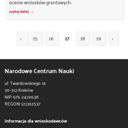
ocenie wniosków grantowych.
czytaj dalej
‹
15
16
17
18
19
›
Kod
CSS
Narodowe Centrum Nauki
i
JS
ul. Twardowskiego 16
30-312 Kraków
NIP: 676 2429638
REGON: 121361537
Informacja dla wnioskodawców