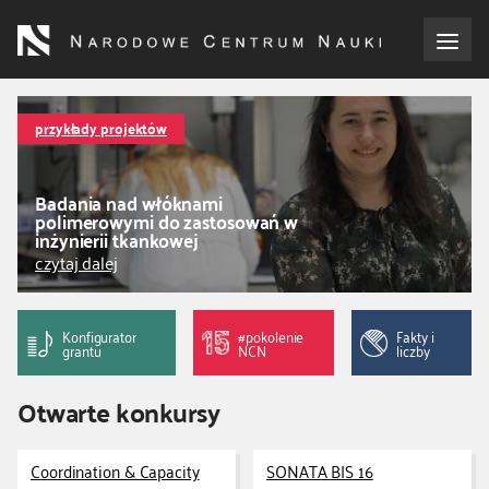
Przejdź
do
treści
o NCN
przykłady projektów
dla wnioskodawców
Badania nad włóknami
polimerowymi do zastosowań w
dla realizujących projekty
inżynierii tkankowej
czytaj dalej
dla ekspertów
Konfigurator
#pokolenie
Fakty i
efekty NCN
grantu
NCN
liczby
Otwarte konkursy
współpraca międzynarodowa
nagroda NCN
Coordination & Capacity
SONATA BIS 16