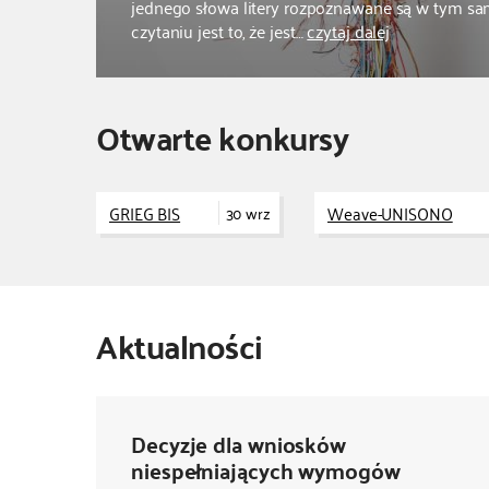
jednego słowa litery rozpoznawane są w tym 
czytaniu jest to, że jest…
czytaj dalej
Otwarte konkursy
GRIEG BIS
Weave-UNISONO
30 wrz
Aktualności
Decyzje dla wniosków
niespełniających wymogów