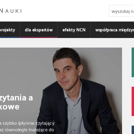
projekty
dla ekspertów
efekty NCN
współpraca międz
ytania a
ykowe
 szybko (płynnie czytający
az równolegle (należące do