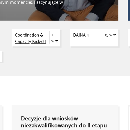
samym momencie). Fascynujące w
Coordination &
DAINA 4
1
15 wrz
Capacity Kick-off
wrz
Decyzje dla wniosków
niezakwalifikowanych do II etapu