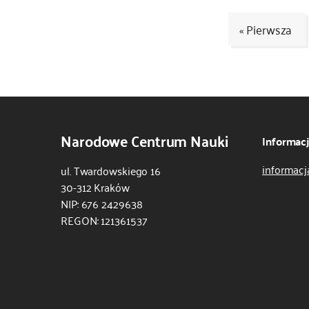
« Pierwsza
Kod
CSS
i
JS
Narodowe Centrum Nauki
Informac
informacj
ul. Twardowskiego 16
30-312 Kraków
NIP: 676 2429638
REGON: 121361537