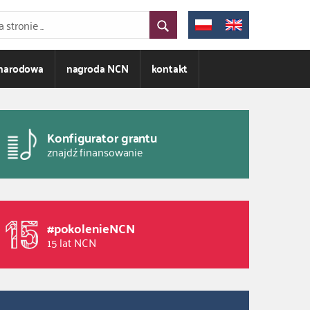
ynarodowa
nagroda NCN
kontakt
Konfigurator grantu
znajdź finansowanie
#pokolenieNCN
15 lat NCN