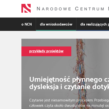
Przejdź
do
treści
o NCN
dla wnioskodawców
dla realizujących 
przykłady projektów
Umiejętność płynnego cz
dysleksja i czytanie dot
Czytanie jest niesamowitym procesem. Przebiega
człowiek czyta około dwustu słów na minutę) or