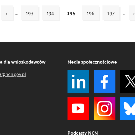
‹
…
193
194
195
196
197
…
›
ja dla wnioskodawców
Media społecznościowe
a@ncn.gov.pl
Podcasty NCN