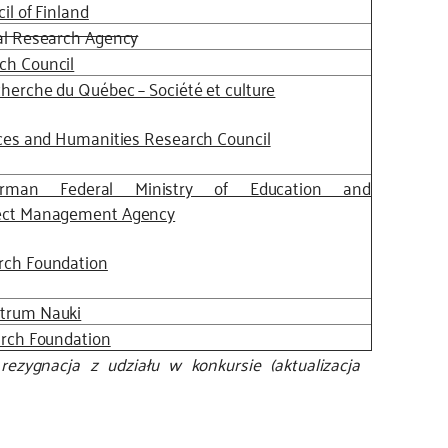
il of Finland
al Research Agency
ch Council
herche du Québec – Société et culture
ces and Humanities Research Council
rman Federal Ministry of Education and
ect Management Agency
rch Foundation
trum Nauki
arch Foundation
ezygnacja z udziału w konkursie (aktualizacja