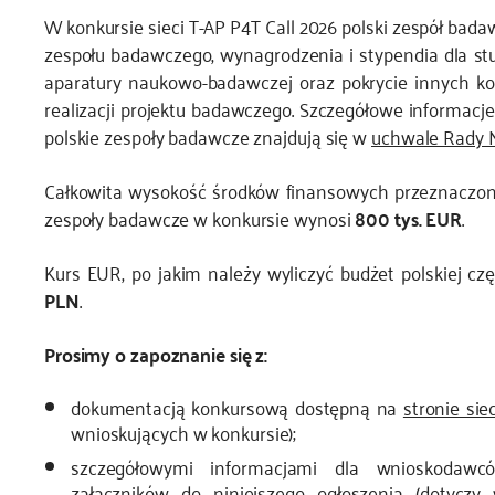
W konkursie sieci T-AP P4T Call 2026 polski zespół bad
zespołu badawczego, wynagrodzenia i stypendia dla st
aparatury naukowo-badawczej oraz pokrycie innych 
realizacji projektu badawczego. Szczegółowe informacj
polskie zespoły badawcze znajdują się w
uchwale Rady
Całkowita wysokość środków finansowych przeznaczony
zespoły badawcze w konkursie wynosi
800 tys. EUR
.
Kurs EUR, po jakim należy wyliczyć budżet polskiej c
PLN
.
Prosimy o zapoznanie się z:
dokumentacją konkursową dostępną na
stronie sie
wnioskujących w konkursie);
szczegółowymi informacjami dla wnioskodawc
załączników do niniejszego ogłoszenia (dotycz