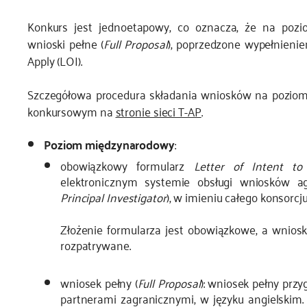
Konkurs jest jednoetapowy, co oznacza, że na poz
wnioski pełne (
Full Proposal
), poprzedzone wypełnieni
Apply (LOI).
Szczegółowa procedura składania wniosków na pozio
konkursowym na
stronie sieci T-AP
.
Poziom międzynarodowy
:
obowiązkowy formularz
Letter of Intent to
elektronicznym systemie obsługi wniosków a
Principal Investigator
), w imieniu całego konsorc
Złożenie formularza jest obowiązkowe, a wnioski
rozpatrywane.
wniosek pełny (
Full Proposal
): wniosek pełny prz
partnerami zagranicznymi, w języku angielskim