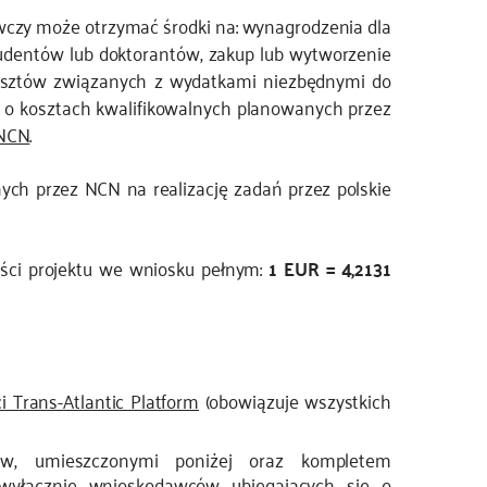
awczy może otrzymać środki na: wynagrodzenia dla
udentów lub doktorantów, zakup lub wytworzenie
kosztów związanych z wydatkami niezbędnymi do
e o kosztach kwalifikowalnych planowanych przez
 NCN
.
ch przez NCN na realizację zadań przez polskie
zęści projektu we wniosku pełnym:
1 EUR = 4,2131
ci Trans-Atlantic Platform
(obowiązuje wszystkich
ów, umieszczonymi poniżej oraz kompletem
y wyłącznie wnioskodawców ubiegających się o