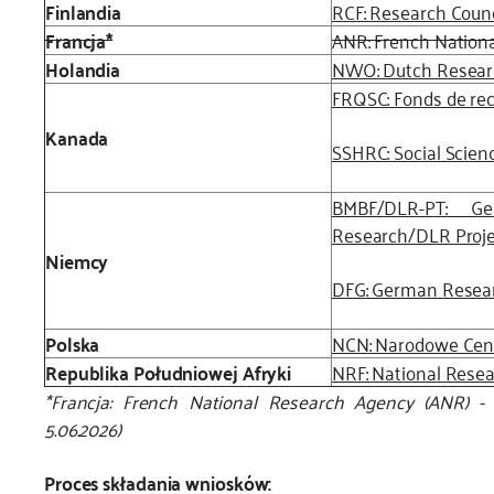
Finlandia
RCF: Research Counc
Francja*
ANR: French Nation
Holandia
NWO: Dutch Resear
FRQSC: Fonds de rec
Kanada
SSHRC: Social Scien
BMBF/DLR-PT: Ge
Research/DLR Proj
Niemcy
DFG: German Resea
Polska
NCN: Narodowe Cen
Republika Południowej Afryki
NRF: National Rese
*Francja: French National Research Agency (ANR) - r
5.06.2026)
Proces składania wniosków: