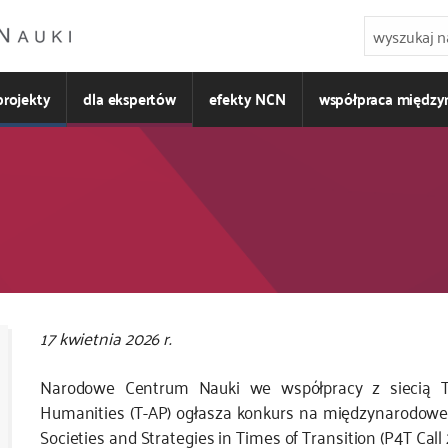
projekty
dla ekspertów
efekty NCN
współpraca międz
Kod
17 kwietnia 2026 r.
CSS
Narodowe Centrum Nauki we współpracy z siecią Tra
i
Humanities (T-AP) ogłasza konkurs na międzynarodowe 
JS
Societies and Strategies in Times of Transition (P4T Call 