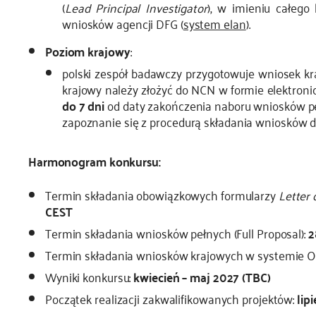
(
Lead Principal Investigator
), w imieniu całego
wniosków agencji DFG (
system elan
).
Poziom krajowy
:
polski zespół badawczy przygotowuje wniosek kra
krajowy należy złożyć do NCN w formie elektron
do 7 dni
od daty zakończenia naboru wniosków p
zapoznanie się z procedurą składania wniosków 
Harmonogram konkursu:
Termin składania obowiązkowych formularzy
Letter 
CEST
Termin składania wniosków pełnych (Full Proposal):
2
Termin składania wniosków krajowych w systemie O
Wyniki konkursu:
kwiecień – maj 2027 (TBC)
Początek realizacji zakwalifikowanych projektów:
lip