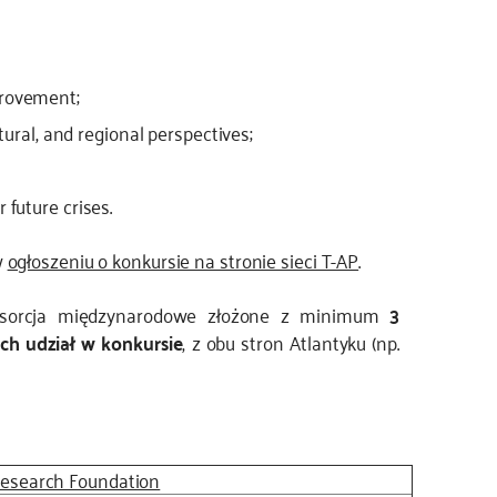
provement;
ltural, and regional perspectives;
 future crises.
w
ogłoszeniu o konkursie na stronie sieci T-AP
.
nsorcja międzynarodowe złożone z minimum
3
ch udział w konkursie
, z obu stron Atlantyku (np.
Research Foundation