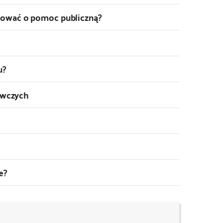
kować o pomoc publiczną?
u?
awczych
e?