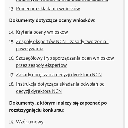
Procedura składania wniosków
Dokumenty dotyczące oceny wniosków:
Kryteria oceny wniosków
Zespoły ekspertów NCN – zasady tworzenia i
powoływania
Szczegółowy tryb sporządzania ocen wniosków
przez zespoły ekspertów
Zasady doręczania decyzji dyrektora NCN
Instrukcja dotycząca składania odwołań od
decyzji dyrektora NCN
Dokumenty, z którymi należy się zapoznać po
rozstrzygnięciu konkursu:
Wzór umowy