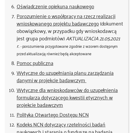
Oświadczenie opiekuna naukowego
Porozumienie o współpracy na rzecz realizacji
wnioskowanego projektu badawczego
(dokument
obowiązkowy, w przypadku gdy wnioskodawcą
jest grupa podmiotów)
AKTUALIZACJA 21.05.2021
r.
-
porozumienia przygotowane zgodnie z wzorem dostępnym
przed aktualizacją również będą akceptowane
Pomoc publiczna
Wytyczne do uzupełniania planu zarządzania
danymi w projekcie badawczym
Wytyczne dla wnioskodawców do uzupełnienia
formularza dotyczącego kwestii etycznych w
projekcie badawczym
Polityka Otwartego Dostępu NCN
Kodeks NCN dotyczący rzetelności badań
naukowych i starania o fundusze na badania