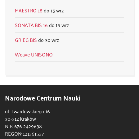
MAESTRO 18
15 wrz
SONATA BIS 16
15 wrz
GRIEG BIS
30 wrz
Weave-UNISONO
Narodowe Centrum Nauki
ul. Twardowskiego 16
30-312 Kraków
NIP: 676 2429638
REGON: 121361537