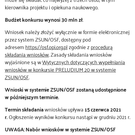
kierownika projektu i opiekuna naukowego.
kontakt
Budżet konkursu wynosi 30 mln zł
.
Wniosek należy złożyć wyłącznie w formie elektronicznej
przez system ZSUN/OSF, dostępny pod
adresem
https://osf.opi.org.pl
zgodnie z
procedurą
składania wniosków
. Zasady składania wniosków
wyjaśnione są w
Wytycznych dotyczących wypełniania
wniosków w konkursie PRELUDIUM 20 w systemie
ZSUN/OSF
.
Wnioski w systemie ZSUN/OSF zostaną udostępnione
w późniejszym terminie.
Termin składania
wniosków upływa
15 czerwca 2021
r.
Ogłoszenie wyników konkursu nastąpi w grudniu 2021 r.
UWAGA: Nabór wniosków w systemie ZSUN/OSF