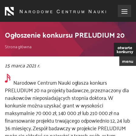
Przejdź
do
treści
o NCN
Ogłoszenie konkursu PRELUDIUM 20
Ścieżka
dla wnioskodawców
Strona główna
otwarte
konkursy
nawigacyjna
menu
dla realizujących projekty
15 marca 2021 r.
dla ekspertów
Narodowe Centrum Nauki ogłasza konkurs
PRELUDIUM 20 na projekty badawcze, przeznaczony dla
efekty NCN
naukowców nieposiadających stopnia doktora. W
konkursie można uzyskać grant w wysokości
maksymalnie 70 000 zł, 140 000 zł lub 210 000 zł na
współpraca międzynarodowa
finansowanie projektu trwającego odpowiednio 12, 24 lub
36 miesięcy. Zespół badawczy w projekcie PRELUDIUM
nagroda NCN
może się składać co najwyżej z trzech osób, w tym