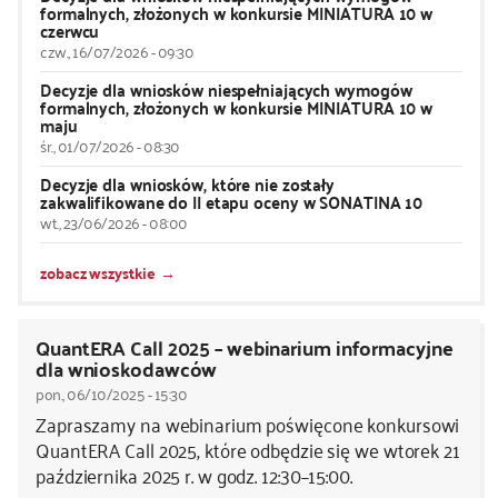
formalnych, złożonych w konkursie MINIATURA 10 w
czerwcu
czw., 16/07/2026 - 09:30
Decyzje dla wniosków niespełniających wymogów
formalnych, złożonych w konkursie MINIATURA 10 w
maju
śr., 01/07/2026 - 08:30
Decyzje dla wniosków, które nie zostały
zakwalifikowane do II etapu oceny w SONATINA 10
wt., 23/06/2026 - 08:00
zobacz wszystkie
QuantERA Call 2025 – webinarium informacyjne
dla wnioskodawców
pon., 06/10/2025 - 15:30
Zapraszamy na webinarium poświęcone konkursowi
QuantERA Call 2025, które odbędzie się we wtorek 21
października 2025 r. w godz. 12:30–15:00.