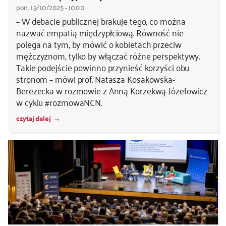
pon., 13/10/2025 - 10:00
– W debacie publicznej brakuje tego, co można
nazwać empatią międzypłciową. Równość nie
polega na tym, by mówić o kobietach przeciw
mężczyznom, tylko by włączać różne perspektywy.
Takie podejście powinno przynieść korzyści obu
stronom – mówi prof. Natasza Kosakowska-
Berezecka w rozmowie z Anną Korzekwą-Józefowicz
w cyklu #rozmowaNCN.
czytaj dalej