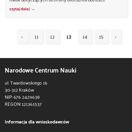
czytaj dalej
‹
11
12
13
14
15
›
Kod
CSS
Narodowe Centrum Nauki
i
JS
ul. Twardowskiego 16
30-312 Kraków
NIP: 676 2429638
REGON: 121361537
Informacja dla wnioskodawców