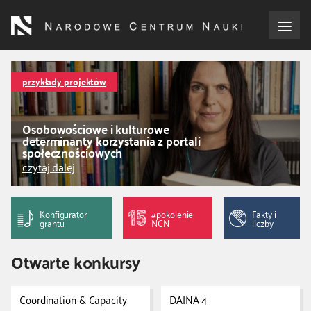
Przejdź
do
treści
o NCN
przykłady projektów
dla wnioskodawców
Osobowościowe i kulturowe
determinanty korzystania z portali
dla realizujących projekty
społecznościowych
czytaj dalej
dla ekspertów
Konfigurator
#pokolenie
Fakty i
efekty NCN
grantu
NCN
liczby
Otwarte konkursy
współpraca międzynarodowa
nagroda NCN
Coordination & Capacity
DAINA 4