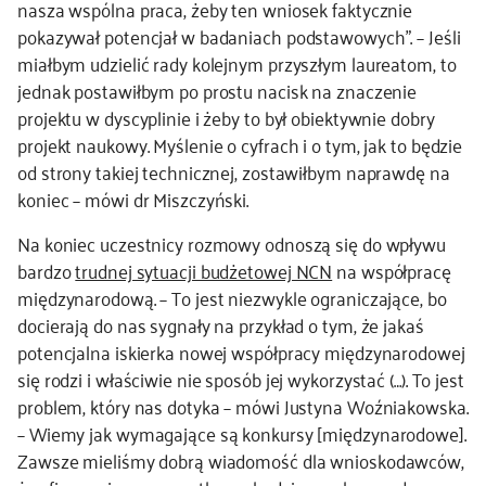
nasza wspólna praca, żeby ten wniosek faktycznie
pokazywał potencjał w badaniach podstawowych”. – Jeśli
miałbym udzielić rady kolejnym przyszłym laureatom, to
jednak postawiłbym po prostu nacisk na znaczenie
projektu w dyscyplinie i żeby to był obiektywnie dobry
projekt naukowy. Myślenie o cyfrach i o tym, jak to będzie
od strony takiej technicznej, zostawiłbym naprawdę na
koniec – mówi dr Miszczyński.
Na koniec uczestnicy rozmowy odnoszą się do wpływu
bardzo
trudnej sytuacji budżetowej NCN
na współpracę
międzynarodową. – To jest niezwykle ograniczające, bo
docierają do nas sygnały na przykład o tym, że jakaś
potencjalna iskierka nowej współpracy międzynarodowej
się rodzi i właściwie nie sposób jej wykorzystać (…). To jest
problem, który nas dotyka – mówi Justyna Woźniakowska.
– Wiemy jak wymagające są konkursy [międzynarodowe].
Zawsze mieliśmy dobrą wiadomość dla wnioskodawców,