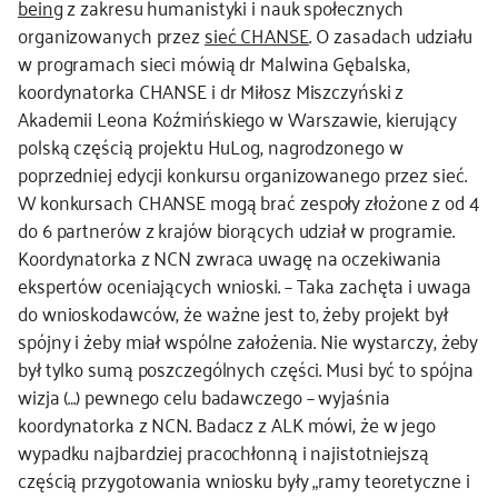
being
z zakresu humanistyki i nauk społecznych
organizowanych przez
sieć CHANSE
. O zasadach udziału
w programach sieci mówią dr Malwina Gębalska,
koordynatorka CHANSE i dr Miłosz Miszczyński z
Akademii Leona Koźmińskiego w Warszawie, kierujący
polską częścią projektu HuLog, nagrodzonego w
poprzedniej edycji konkursu organizowanego przez sieć.
W konkursach CHANSE mogą brać zespoły złożone z od 4
do 6 partnerów z krajów biorących udział w programie.
Koordynatorka z NCN zwraca uwagę na oczekiwania
ekspertów oceniających wnioski. – Taka zachęta i uwaga
do wnioskodawców, że ważne jest to, żeby projekt był
spójny i żeby miał wspólne założenia. Nie wystarczy, żeby
był tylko sumą poszczególnych części. Musi być to spójna
wizja (…) pewnego celu badawczego – wyjaśnia
koordynatorka z NCN. Badacz z ALK mówi, że w jego
wypadku najbardziej pracochłonną i najistotniejszą
częścią przygotowania wniosku były „ramy teoretyczne i