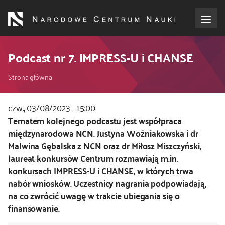
Przejdź
do
treści
o NCN
Podcast nr 7. IMPRESS-U i CHANSE
Ścieżka
dla wnioskodawców
Strona główna
nawigacyjna
dla realizujących projekty
czw., 03/08/2023 - 15:00
Kod
Tematem kolejnego podcastu jest współpraca
CSS
międzynarodowa NCN. Justyna Woźniakowska i dr
dla ekspertów
i
Malwina Gębalska z NCN oraz dr Miłosz Miszczyński,
JS
laureat konkursów Centrum rozmawiają m.in.
efekty NCN
konkursach IMPRESS-U i CHANSE, w których trwa
nabór wniosków. Uczestnicy nagrania podpowiadają,
współpraca międzynarodowa
na co zwrócić uwagę w trakcie ubiegania się o
finansowanie.
nagroda NCN