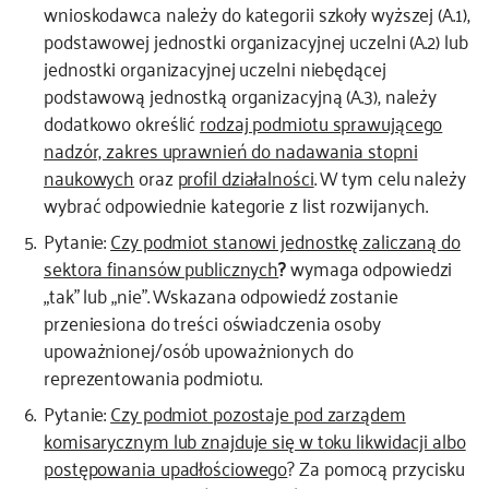
wnioskodawca należy do kategorii szkoły wyższej (A.1),
podstawowej jednostki organizacyjnej uczelni (A.2) lub
jednostki organizacyjnej uczelni niebędącej
podstawową jednostką organizacyjną (A.3), należy
dodatkowo określić
rodzaj podmiotu sprawującego
nadzór, zakres uprawnień do nadawania stopni
naukowych
oraz
profil działalności
. W tym celu należy
wybrać odpowiednie kategorie z list rozwijanych.
Pytanie:
Czy podmiot stanowi jednostkę zaliczaną do
sektora finansów publicznych
?
wymaga odpowiedzi
„tak” lub „nie”. Wskazana odpowiedź zostanie
przeniesiona do treści oświadczenia osoby
upoważnionej/osób upoważnionych do
reprezentowania podmiotu.
Pytanie:
Czy podmiot pozostaje pod zarządem
komisarycznym lub znajduje się w toku likwidacji albo
postępowania upadłościowego
? Za pomocą przycisku