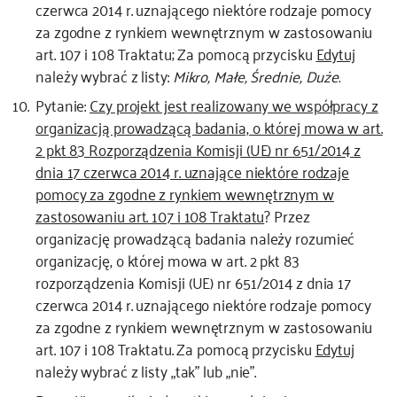
czerwca 2014 r. uznającego niektóre rodzaje pomocy
za zgodne z rynkiem wewnętrznym w zastosowaniu
art. 107 i 108 Traktatu; Za pomocą przycisku
Edytuj
należy wybrać z listy:
Mikro, Małe, Średnie, Duże.
Pytanie:
Czy projekt jest realizowany we współpracy z
organizacją prowadzącą badania, o której mowa w art.
2 pkt 83 Rozporządzenia Komisji (UE) nr 651/2014 z
dnia 17 czerwca 2014 r. uznające niektóre rodzaje
pomocy za zgodne z rynkiem wewnętrznym w
zastosowaniu art. 107 i 108 Traktatu
? Przez
organizację prowadzącą badania należy rozumieć
organizację, o której mowa w art. 2 pkt 83
rozporządzenia Komisji (UE) nr 651/2014 z dnia 17
czerwca 2014 r. uznającego niektóre rodzaje pomocy
za zgodne z rynkiem wewnętrznym w zastosowaniu
art. 107 i 108 Traktatu. Za pomocą przycisku
Edytuj
należy wybrać z listy „tak” lub „nie”.