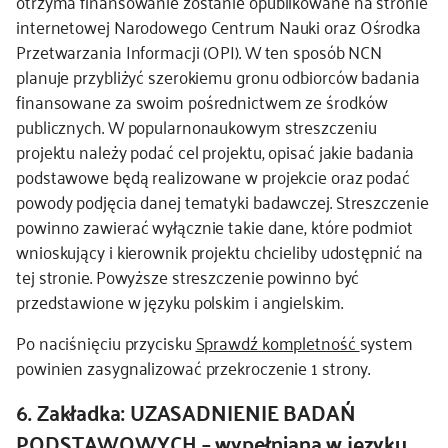
otrzyma finansowanie zostanie opublikowane na stronie
internetowej Narodowego Centrum Nauki oraz Ośrodka
Przetwarzania Informacji (OPI). W ten sposób NCN
planuje przybliżyć szerokiemu gronu odbiorców badania
finansowane za swoim pośrednictwem ze środków
publicznych. W popularnonaukowym streszczeniu
projektu należy podać cel projektu, opisać jakie badania
podstawowe będą realizowane w projekcie oraz podać
powody podjęcia danej tematyki badawczej. Streszczenie
powinno zawierać wyłącznie takie dane, które podmiot
wnioskujący i kierownik projektu chcieliby udostępnić na
tej stronie. Powyższe streszczenie powinno być
przedstawione w języku polskim i angielskim.
Po naciśnięciu przycisku
Sprawdź kompletność
system
powinien zasygnalizować przekroczenie 1 strony.
6. Zakładka: UZASADNIENIE BADAŃ
PODSTAWOWYCH – wypełniana w języku