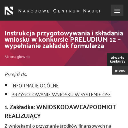
Przejdź
do
treści
o NCN
Instrukcja przygotowywania i składania
wniosku w konkursie PRELUDIUM 12 –
wypełnianie zakładek formularza
dla wnioskodawców
Ścieżka
Strona główna
otwarte
dla realizujących projekty
konkursy
nawigacyjna
menu
Przejdź do:
dla ekspertów
INFORMACJE OGÓLNE
efekty NCN
PRZYGOTOWANIE WNIOSKU W SYSTEMIE OSF
1. Zakładka: WNIOSKODAWCA/PODMIOT
współpraca międzynarodowa
REALIZUJĄCY
nagroda NCN
Z wnioskami o przyznanie środków finansowych na