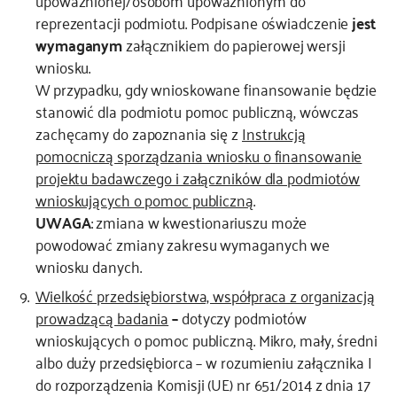
upoważnionej/osobom upoważnionym do
reprezentacji podmiotu. Podpisane oświadczenie
jest
wymaganym
załącznikiem do papierowej wersji
wniosku.
W przypadku, gdy wnioskowane finansowanie będzie
stanowić dla podmiotu pomoc publiczną, wówczas
zachęcamy do zapoznania się z
Instrukcją
pomocniczą sporządzania wniosku o finansowanie
projektu badawczego i załączników dla podmiotów
wnioskujących o pomoc publiczną
.
UWAGA
: zmiana w kwestionariuszu może
powodować zmiany zakresu wymaganych we
wniosku danych.
Wielkość przedsiębiorstwa, współpraca z organizacją
prowadzącą badania
–
dotyczy podmiotów
wnioskujących o pomoc publiczną. Mikro, mały, średni
albo duży przedsiębiorca – w rozumieniu załącznika I
do rozporządzenia Komisji (UE) nr 651/2014 z dnia 17