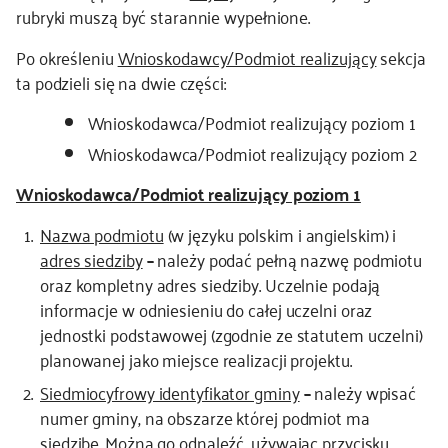
rubryki muszą być starannie wypełnione.
Po określeniu
Wnioskodawcy/Podmiot realizujący
sekcja
ta podzieli się na dwie części:
Wnioskodawca/Podmiot realizujący poziom 1
Wnioskodawca/Podmiot realizujący poziom 2
Wnioskodawca/Podmiot realizujący poziom 1
Nazwa podmiotu
(w języku polskim i angielskim) i
adres siedziby
–
należy podać pełną nazwę podmiotu
oraz kompletny adres siedziby. Uczelnie podają
informacje w odniesieniu do całej uczelni oraz
jednostki podstawowej (zgodnie ze statutem uczelni)
planowanej jako miejsce realizacji projektu.
Siedmiocyfrowy identyfikator gminy
–
należy wpisać
numer gminy, na obszarze której podmiot ma
siedzibę. Można go odnaleźć, używając przycisku