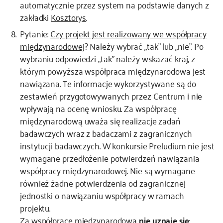
automatycznie przez system na podstawie danych z
zakładki
Kosztorys
.
Pytanie:
Czy projekt jest realizowany we współpracy
międzynarodowej
? Należy wybrać „tak” lub „nie”. Po
wybraniu odpowiedzi „tak” należy wskazać kraj, z
którym powyższa współpraca międzynarodowa jest
nawiązana. Te informacje wykorzystywane są do
zestawień przygotowywanych przez Centrum i nie
wpływają na ocenę wniosku. Za współpracę
międzynarodową uważa się realizacje zadań
badawczych wraz z badaczami z zagranicznych
instytucji badawczych. W konkursie Preludium nie jest
wymagane przedłożenie potwierdzeń nawiązania
współpracy międzynarodowej. Nie są wymagane
również żadne potwierdzenia od zagranicznej
jednostki o nawiązaniu współpracy w ramach
projektu.
Za współpracę międzynarodową
nie uznaje się
: