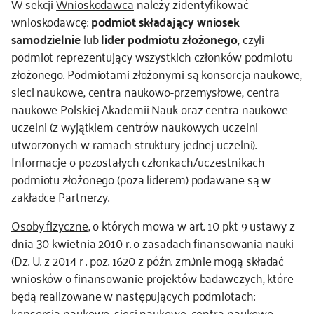
W sekcji
Wnioskodawca
należy zidentyfikować
wnioskodawcę:
podmiot składający wniosek
samodzielnie
lub
lider
podmiotu złożonego
, czyli
podmiot reprezentujący wszystkich członków podmiotu
złożonego. Podmiotami złożonymi są konsorcja naukowe,
sieci naukowe, centra naukowo-przemysłowe, centra
naukowe Polskiej Akademii Nauk oraz centra naukowe
uczelni (z wyjątkiem centrów naukowych uczelni
utworzonych w ramach struktury jednej uczelni).
Informacje o pozostałych członkach/uczestnikach
podmiotu złożonego (poza liderem) podawane są w
zakładce
Partnerzy
.
Osoby fizyczne
, o których mowa w art. 10 pkt 9 ustawy z
dnia 30 kwietnia 2010 r. o zasadach finansowania nauki
(Dz. U. z 2014 r . poz. 1620 z późn. zm.)nie mogą składać
wniosków o finansowanie projektów badawczych, które
będą realizowane w następujących podmiotach:
konsorcja naukowe, sieci naukowe, centra naukowo-