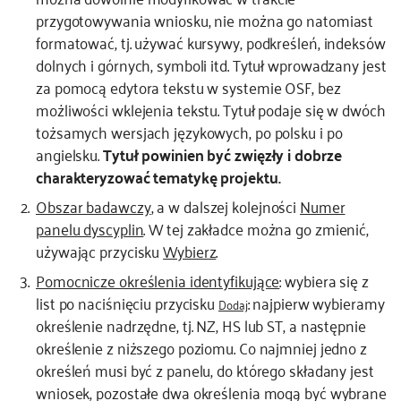
przygotowywania wniosku, nie można go natomiast
formatować, tj. używać kursywy, podkreśleń, indeksów
dolnych i górnych, symboli itd. Tytuł wprowadzany jest
za pomocą edytora tekstu w systemie OSF, bez
możliwości wklejenia tekstu. Tytuł podaje się w dwóch
tożsamych wersjach językowych, po polsku i po
angielsku.
Tytuł powinien być zwięzły i dobrze
charakteryzować tematykę projektu.
Obszar badawczy
, a w dalszej kolejności
Numer
panelu dyscyplin
. W tej zakładce można go zmienić,
używając przycisku
Wybierz
.
Pomocnicze określenia identyfikujące
: wybiera się z
list po naciśnięciu przycisku
: najpierw wybieramy
Dodaj
określenie nadrzędne, tj. NZ, HS lub ST, a następnie
określenie z niższego poziomu. Co najmniej jedno z
określeń musi być z panelu, do którego składany jest
wniosek, pozostałe dwa określenia mogą być wybrane