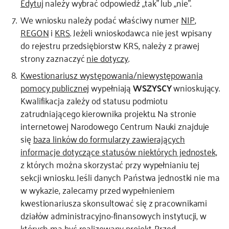
Edytuj
należy wybrać odpowiedź „tak” lub „nie”.
We wniosku należy podać właściwy numer
NIP
,
REGON
i
KRS
. Jeżeli wnioskodawca nie jest wpisany
do rejestru przedsiębiorstw KRS, należy z prawej
strony zaznaczyć
nie dotyczy
.
Kwestionariusz występowania/niewystępowania
pomocy publicznej
wypełniają
WSZYSCY
wnioskujący.
Kwalifikacja zależy od statusu podmiotu
zatrudniającego kierownika projektu. Na stronie
internetowej Narodowego Centrum Nauki znajduje
się
baza linków do formularzy zawierających
informacje dotyczące statusów niektórych jednostek,
z których można skorzystać przy wypełnianiu tej
sekcji wniosku. Jeśli danych Państwa jednostki nie ma
w wykazie, zalecamy przed wypełnieniem
kwestionariusza skonsultować się z pracownikami
działów administracyjno-finansowych instytucji, w
których ma być realizowany projekt. Przed