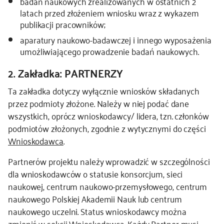
badań naukowych zrealizowanych w ostatnich 2
latach przed złożeniem wniosku wraz z wykazem
publikacji pracowników;
aparatury naukowo-badawczej i innego wyposażenia
umożliwiającego prowadzenie badań naukowych.
2. Zakładka: PARTNERZY
Ta zakładka dotyczy wyłącznie wniosków składanych
przez podmioty złożone. Należy w niej podać dane
wszystkich, oprócz wnioskodawcy/ lidera, tzn. członków
podmiotów złożonych, zgodnie z wytycznymi do części
Wnioskodawca
.
Partnerów projektu należy wprowadzić w szczególności
dla wnioskodawców o statusie konsorcjum, sieci
naukowej, centrum naukowo-przemysłowego, centrum
naukowego Polskiej Akademii Nauk lub centrum
naukowego uczelni. Status wnioskodawcy można
zmienić w sekcji
Wnioskodawca
. Każdy Partner musi