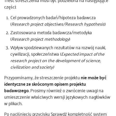
Treść streszczenia musi być podzielona na następujące
części:
Cel prowadzonych badań/hipoteza badawcza
(
Research project objectives/Research hypothesis
)
Zastosowana metoda badawcza/metodyka
(
Research project methodology
)
Wpływ spodziewanych rezultatów na rozwój nauki,
cywilizacji, społeczeństwa (
Expected impact of the
research project on the development of science,
civilization and society)
Przypominamy, że streszczenie projektu
nie może być
identyczne ze skróconym opisem projektu
badawczego
. Prosimy również o zwrócenie uwagi na
umieszczenie właściwych wersji językowych nagłówków
w plikach.
Po naciśnięciu przycisku
Sprawdź kompletność
system