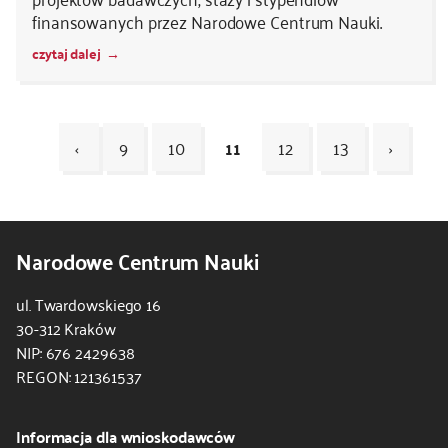
finansowanych przez Narodowe Centrum Nauki.
czytaj dalej
‹
9
10
11
12
13
›
Kod
CSS
Narodowe Centrum Nauki
i
JS
ul. Twardowskiego 16
30-312 Kraków
NIP: 676 2429638
REGON: 121361537
Informacja dla wnioskodawców