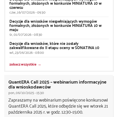
formalnych, złożonych w konkursie MINIATURA 10 w
czerwcu
czw., 16/07/2026 - 09:30
Decyzje dla wniosków niespełniających wymogów
formalnych, złożonych w konkursie MINIATURA 10 w
maju
śr., 01/07/2026 - 08:30
Decyzje dla wniosków, które nie zostały
zakwalifikowane do II etapu oceny w SONATINA 10
wt., 23/06/2026 - 08:00
zobacz wszystkie
QuantERA Call 2025 – webinarium informacyjne
dla wnioskodawców
pon., 06/10/2025 - 15:30
Zapraszamy na webinarium poświęcone konkursowi
QuantERA Call 2025, które odbędzie się we wtorek 21
października 2025 r. w godz. 12:30–15:00.