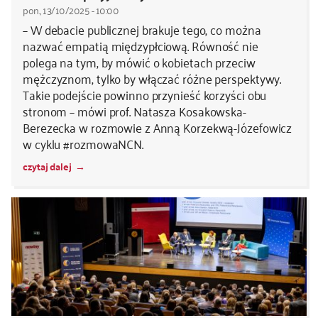
pon., 13/10/2025 - 10:00
– W debacie publicznej brakuje tego, co można
nazwać empatią międzypłciową. Równość nie
polega na tym, by mówić o kobietach przeciw
mężczyznom, tylko by włączać różne perspektywy.
Takie podejście powinno przynieść korzyści obu
stronom – mówi prof. Natasza Kosakowska-
Berezecka w rozmowie z Anną Korzekwą-Józefowicz
w cyklu #rozmowaNCN.
czytaj dalej