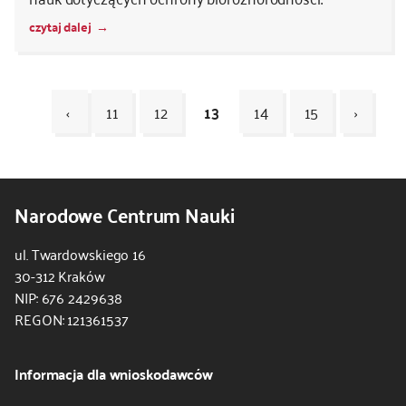
czytaj dalej
‹
11
12
13
14
15
›
Kod
CSS
Narodowe Centrum Nauki
i
JS
ul. Twardowskiego 16
30-312 Kraków
NIP: 676 2429638
REGON: 121361537
Informacja dla wnioskodawców