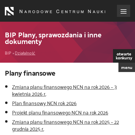
Przejdź
do
treści
o NCN
BIP Plany, sprawozdania i inne
dokumenty
dla wnioskodawców
Ścieżka
BIP
Działalność
otwarte
konkursy
dla realizujących projekty
nawigacyjna
menu
Kod
Plany finansowe
CSS
dla ekspertów
i
Zmiana planu finansowego NCN na rok 2026 – 3
kwietnia 2026 r.
JS
efekty NCN
Plan finansowy NCN rok 2026
Projekt planu finansowego NCN na rok 2026
współpraca międzynarodowa
Zmiana planu finansowego NCN na rok 2025 – 22
grudnia 2025 r.
nagroda NCN