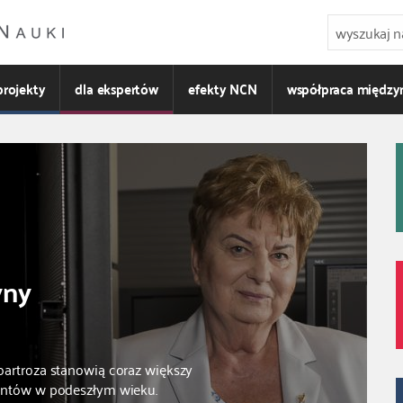
projekty
dla ekspertów
efekty NCN
współpraca międz
yny
oartroza stanowią coraz większy
jentów w podeszłym wieku.