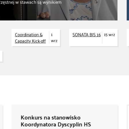
hrzęstnej w stawach są wynikiem
Coordination &
SONATA BIS 16
1
15 wrz
Capacity Kick-off
wrz
Konkurs na stanowisko
Koordynatora Dyscyplin HS