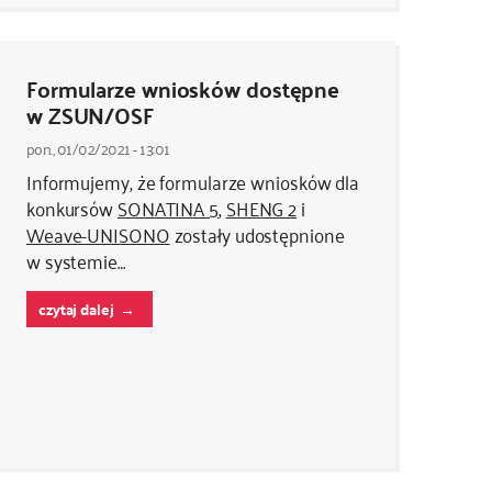
Formularze wniosków dostępne
w ZSUN/OSF
pon., 01/02/2021 - 13:01
Informujemy, że formularze wniosków dla
konkursów
SONATINA 5
,
SHENG 2
i
Weave-UNISONO
zostały udostępnione
w systemie…
czytaj dalej