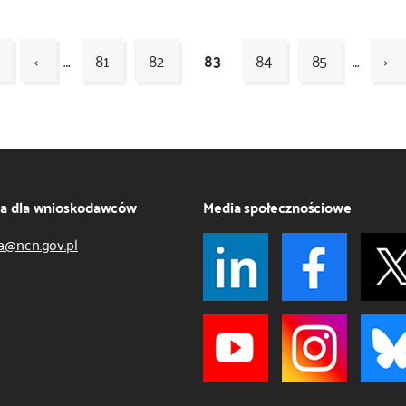
‹
…
81
82
83
84
85
…
›
ja dla wnioskodawców
Media społecznościowe
a@ncn.gov.pl