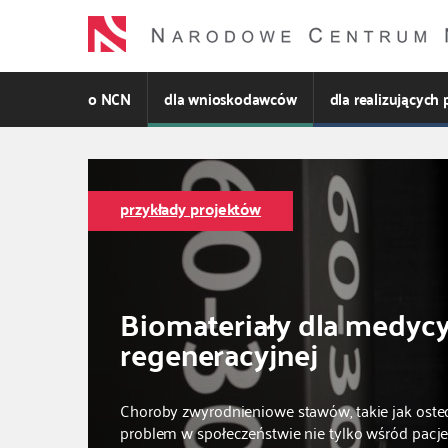
Przejdź
do
treści
o NCN
dla wnioskodawców
dla realizujących 
przykłady projektów
Biomateriały dla medyc
regeneracyjnej
Choroby zwyrodnieniowe stawów, takie jak oste
problem w społeczeństwie nie tylko wśród pac