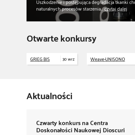
Uszkodzenie i postępująca degradacja tkanki c
naturalnych procesów starzenia…
czytaj dalej
Otwarte konkursy
GRIEG BIS
Weave-UNISONO
30 wrz
Aktualności
Czwarty konkurs na Centra
Doskonałości Naukowej Dioscuri