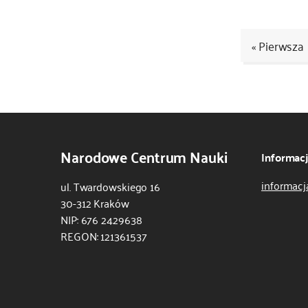
« Pierwsza
Kod
CSS
i
JS
Narodowe Centrum Nauki
Informac
informacj
ul. Twardowskiego 16
30-312 Kraków
NIP: 676 2429638
REGON: 121361537