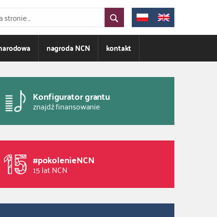
ynarodowa
nagroda NCN
kontakt
Konfigurator grantu
znajdź finansowanie
#pokolenieNCN
15 lat NCN