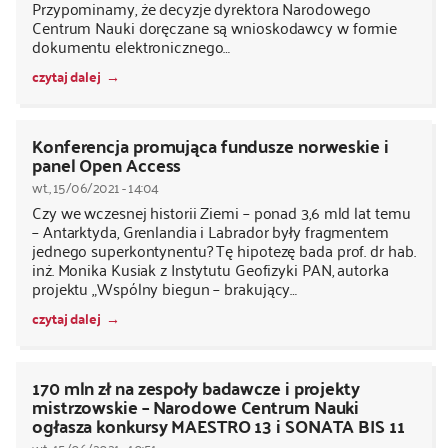
Przypominamy, że decyzje dyrektora Narodowego
Centrum Nauki doręczane są wnioskodawcy w formie
dokumentu elektronicznego…
czytaj dalej
Konferencja promująca fundusze norweskie i
panel Open Access
wt., 15/06/2021 - 14:04
Czy we wczesnej historii Ziemi – ponad 3,6 mld lat temu
– Antarktyda, Grenlandia i Labrador były fragmentem
jednego superkontynentu? Tę hipotezę bada prof. dr hab.
inż. Monika Kusiak z Instytutu Geofizyki PAN, autorka
projektu „Wspólny biegun – brakujący…
czytaj dalej
170 mln zł na zespoły badawcze i projekty
mistrzowskie – Narodowe Centrum Nauki
ogłasza konkursy MAESTRO 13 i SONATA BIS 11
wt., 15/06/2021 - 10:51