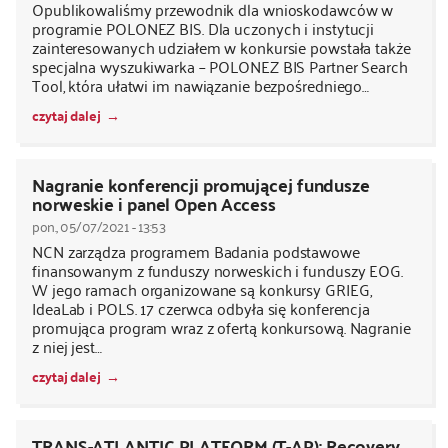
Opublikowaliśmy przewodnik dla wnioskodawców w
programie POLONEZ BIS. Dla uczonych i instytucji
zainteresowanych udziałem w konkursie powstała także
specjalna wyszukiwarka – POLONEZ BIS Partner Search
Tool, która ułatwi im nawiązanie bezpośredniego…
czytaj dalej
Nagranie konferencji promującej fundusze
norweskie i panel Open Access
pon., 05/07/2021 - 13:53
NCN zarządza programem Badania podstawowe
finansowanym z funduszy norweskich i funduszy EOG.
W jego ramach organizowane są konkursy GRIEG,
IdeaLab i POLS. 17 czerwca odbyła się konferencja
promująca program wraz z ofertą konkursową. Nagranie
z niej jest…
czytaj dalej
TRANS-ATLANTIC PLATFORM (T-AP): Recovery,