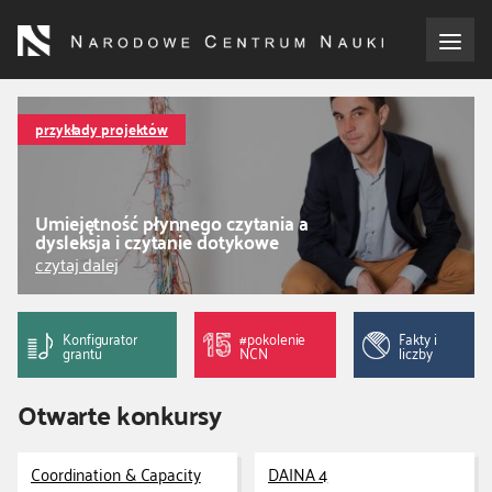
Przejdź
do
treści
o NCN
przykłady projektów
dla wnioskodawców
Umiejętność płynnego czytania a
dla realizujących projekty
dysleksja i czytanie dotykowe
czytaj dalej
dla ekspertów
Konfigurator
#pokolenie
Fakty i
efekty NCN
grantu
NCN
liczby
Otwarte konkursy
współpraca międzynarodowa
nagroda NCN
Coordination & Capacity
DAINA 4