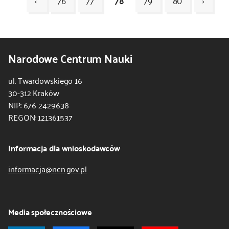
‹
76
77
78
79
80
›
Kod
CSS
Narodowe Centrum Nauki
i
JS
ul. Twardowskiego 16
30-312 Kraków
NIP: 676 2429638
REGON: 121361537
Informacja dla wnioskodawców
informacja@ncn.gov.pl
Media społecznościowe