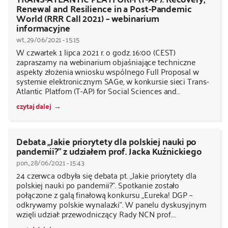
Renewal and Resilience in a Post-Pandemic
World (RRR Call 2021) – webinarium
informacyjne
wt., 29/06/2021 - 15:15
W czwartek 1 lipca 2021 r. o godz. 16:00 (CEST)
zapraszamy na webinarium objaśniające techniczne
aspekty złożenia wniosku wspólnego Full Proposal w
systemie elektronicznym SAGe, w konkursie sieci Trans-
Atlantic Platfom (T-AP) for Social Sciences and…
czytaj dalej
Debata „Jakie priorytety dla polskiej nauki po
pandemii?” z udziałem prof. Jacka Kuźnickiego
pon., 28/06/2021 - 15:43
24 czerwca odbyła się debata pt. „Jakie priorytety dla
polskiej nauki po pandemii?”. Spotkanie zostało
połączone z galą finałową konkursu „Eureka! DGP –
odkrywamy polskie wynalazki”. W panelu dyskusyjnym
wzięli udział: przewodniczący Rady NCN prof.…